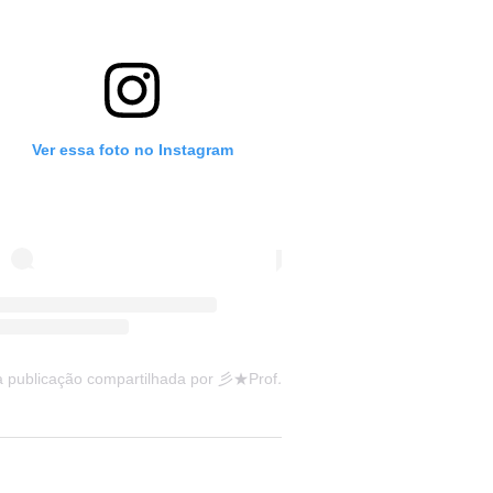
Ver essa foto no Instagram
Uma publicação compartilhada por 彡★Professora: Valéria·.¸¸.· (@ensinandocomcarinho)