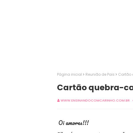
Página inicial
Reunião de Pais
Cartão 
Cartão quebra-ca
WWW.ENSINANDOCOMCARINHO.COM.BR
Oi amores!!!