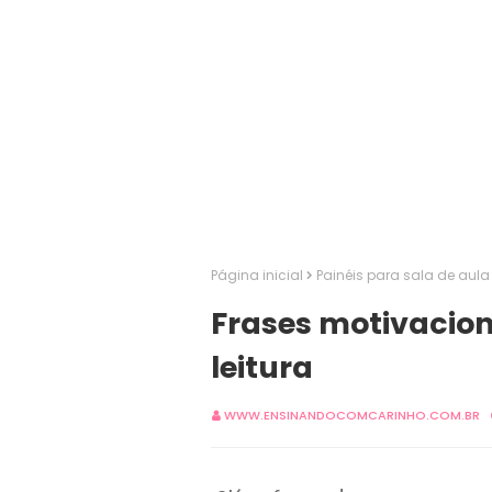
Página inicial
Painéis para sala de aula
Frases motivacion
leitura
WWW.ENSINANDOCOMCARINHO.COM.BR