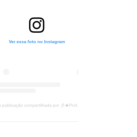
Ver essa foto no Instagram
Uma publicação compartilhada por 彡★Professora: Valéria·.¸¸.· (@ensinandocomcarinho)