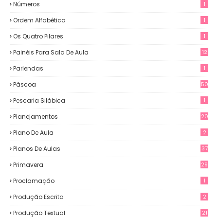
Números
1
Ordem Alfabética
1
Os Quatro Pilares
1
Painéis Para Sala De Aula
12
0
Parlendas
1
Páscoa
50
Pescaria Silábica
1
Planejamentos
20
Plano De Aula
2
Planos De Aulas
37
Primavera
29
Proclamação
1
Produção Escrita
2
Produção Textual
21