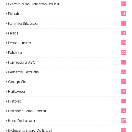
Exercício No Caderno Em PDF
27
Fábulas
4
Família Silábica
1
Férias
9
Festa Junina
74
Folclore
60
Formatura ABC
15
Gêneros Textuais
26
Geografia
1
Halloween
9
História
1
Histórias Para Contar
3
Hora Da Leitura
67
Independência Do Brasil
32