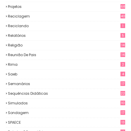
Projetos
68
Reciclagem
40
Reciclando
1
Relatórios
5
Religião
14
Reunião De Pais
14
Rima
2
Saeb
4
Semanários
17
Sequências Didáticas
22
Simulados
10
Sondagem
17
SPAECE
13