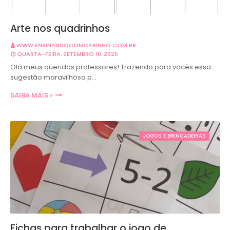
Arte nos quadrinhos
WWW.ENSINANDOCOMCARINHO.COM.BR
QUARTA-FEIRA, SETEMBRO 10, 2025
Olá meus queridos professores! Trazendo para vocês essa
sugestão maravilhosa p…
SAIBA MAIS »
JOGOS E BRINCADEIRAS
Fichas para trabalhar o jogo de