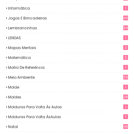
Informática
1
Jogos E Brincadeiras
96
Lembrancinhas
94
LENDAS
1
Mapas Mentais
3
Matemática
5
Matriz De Referência
1
Meio Ambiente
33
Molde
1
Moldes
28
Molduras Para Volta Às Aulas
1
Molduras Para Volta ÀsAulas
1
Natal
46