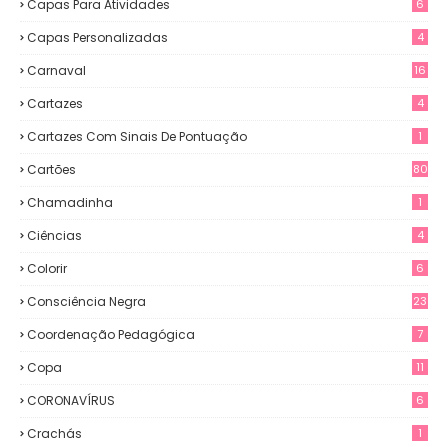
Capas Para Atividades
6
Capas Personalizadas
4
Carnaval
16
Cartazes
4
Cartazes Com Sinais De Pontuação
1
Cartões
80
Chamadinha
1
Ciências
4
Colorir
6
Consciência Negra
23
Coordenação Pedagógica
7
Copa
11
CORONAVÍRUS
6
Crachás
1