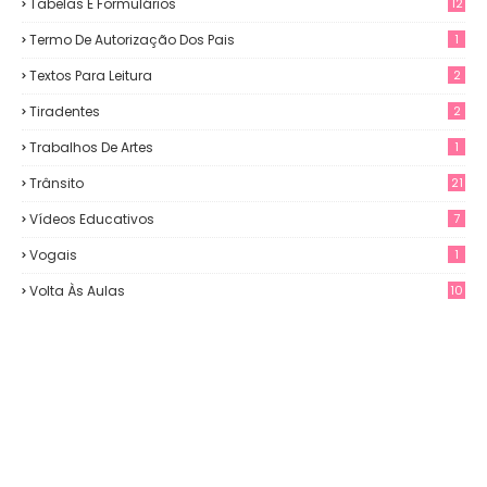
Tabelas E Formulários
12
Termo De Autorização Dos Pais
1
Textos Para Leitura
2
Tiradentes
2
Trabalhos De Artes
1
Trânsito
21
Vídeos Educativos
7
Vogais
1
Volta Às Aulas
10
3