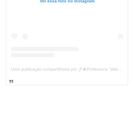
Ver essa foto no Instagram
Uma publicação compartilhada por 彡★Professora: Valéria·.¸¸.· (@ensinandocomcarinho)