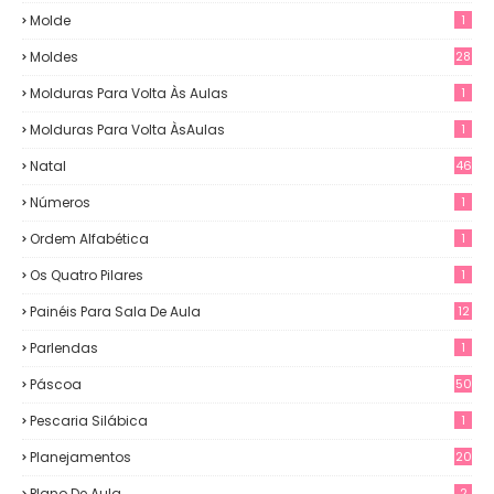
Molde
1
Moldes
28
Molduras Para Volta Às Aulas
1
Molduras Para Volta ÀsAulas
1
Natal
46
Números
1
Ordem Alfabética
1
Os Quatro Pilares
1
Painéis Para Sala De Aula
12
0
Parlendas
1
Páscoa
50
Pescaria Silábica
1
Planejamentos
20
Plano De Aula
2