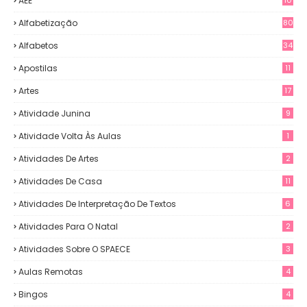
AEE
Alfabetização
80
Alfabetos
34
Apostilas
11
Artes
17
Atividade Junina
9
Atividade Volta Às Aulas
1
Atividades De Artes
2
Atividades De Casa
11
Atividades De Interpretação De Textos
6
Atividades Para O Natal
2
Atividades Sobre O SPAECE
3
Aulas Remotas
4
Bingos
4