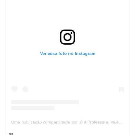
Ver essa foto no Instagram
Uma publicação compartilhada por 彡★Professora: Valéria·.¸¸.· (@ensinandocomcarinho)