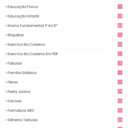
Educação Física
1
Educação Infantil
41
Ensino Fundamental 1º Ao 5º
69
Etiquetas
5
Exercício No Caderno
33
Exercício No Caderno Em PDF
27
Fábulas
4
Família Silábica
1
Férias
9
Festa Junina
74
Folclore
60
Formatura ABC
15
Gêneros Textuais
26