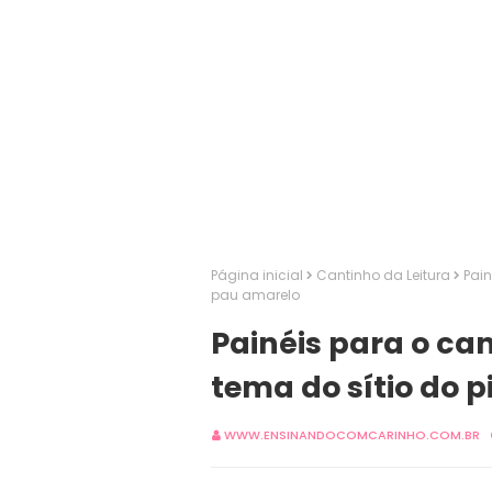
Página inicial
Cantinho da Leitura
Pain
pau amarelo
Painéis para o ca
tema do sítio do 
WWW.ENSINANDOCOMCARINHO.COM.BR