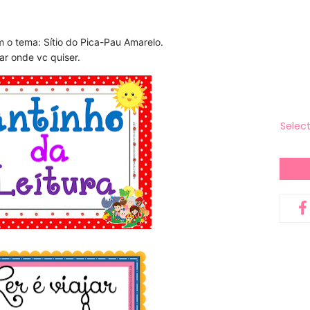
o tema: Sítio do Pica-Pau Amarelo.
ar onde vc quiser.
Selec