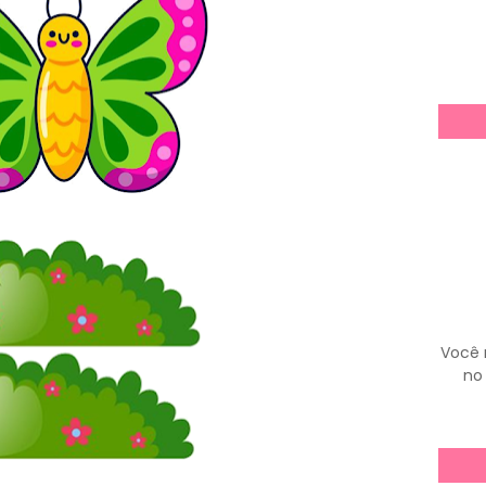
Você 
no 