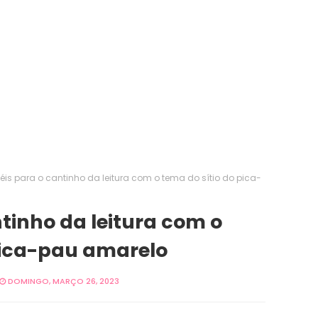
éis para o cantinho da leitura com o tema do sítio do pica-
ntinho da leitura com o
pica-pau amarelo
DOMINGO, MARÇO 26, 2023