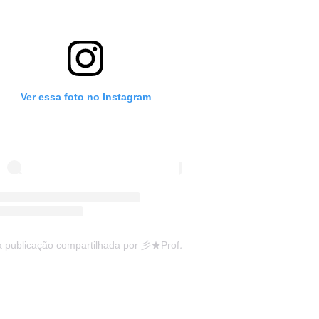
Ver essa foto no Instagram
Uma publicação compartilhada por 彡★Professora: Valéria·.¸¸.· (@ensinandocomcarinho)