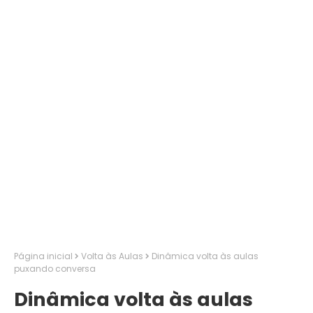
Página inicial
Volta às Aulas
Dinâmica volta às aulas
puxando conversa
Dinâmica volta às aulas