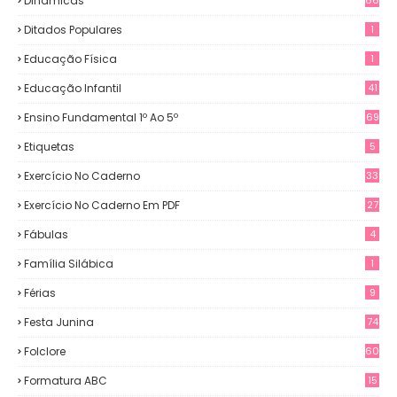
Dinâmicas
Ditados Populares
1
Educação Física
1
Educação Infantil
41
Ensino Fundamental 1º Ao 5º
69
Etiquetas
5
Exercício No Caderno
33
Exercício No Caderno Em PDF
27
Fábulas
4
Família Silábica
1
Férias
9
Festa Junina
74
Folclore
60
Formatura ABC
15