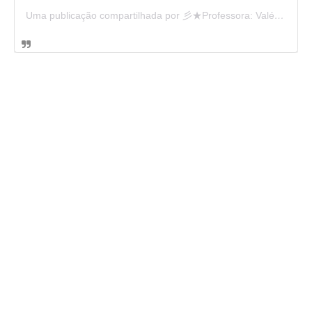
Uma publicação compartilhada por 彡★Professora: Valéria·.¸¸.· (@ensinandocomcarinho)