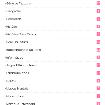
Gêneros Textuais
26
Geografia
1
Halloween
9
História
1
Histórias Para Contar
3
Hora Da Leitura
67
Independência Do Brasil
32
Informática
1
Jogos E Brincadeiras
96
Lembrancinhas
94
LENDAS
1
Mapas Mentais
3
Matemática
5
Matriz De Referência
1