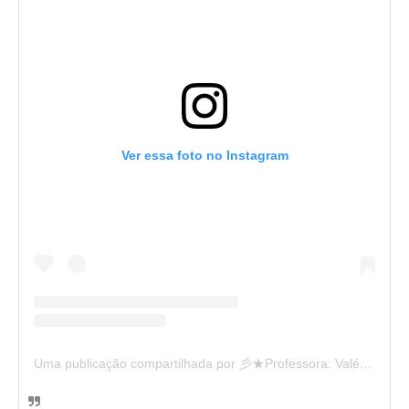
Ver essa foto no Instagram
Uma publicação compartilhada por 彡★Professora: Valéria·.¸¸.· (@ensinandocomcarinho)