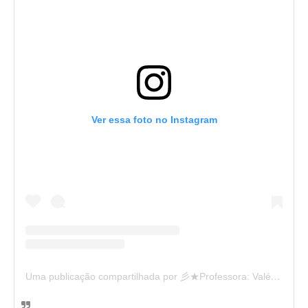
Ver essa foto no Instagram
Uma publicação compartilhada por 彡★Professora: Valéria·.¸¸.· (@ensinandocomcarinho)