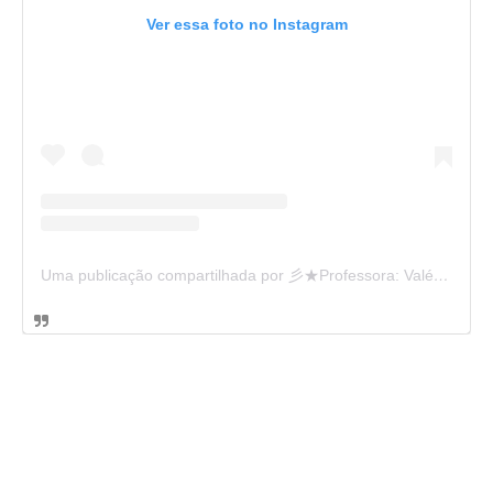
Ver essa foto no Instagram
Uma publicação compartilhada por 彡★Professora: Valéria·.¸¸.· (@ensinandocomcarinho)