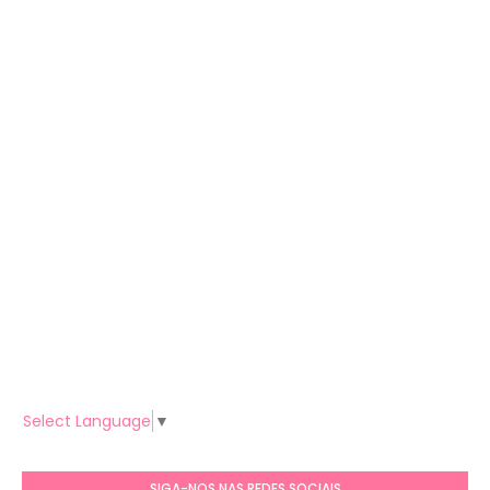
Select Language
▼
SIGA-NOS NAS REDES SOCIAIS