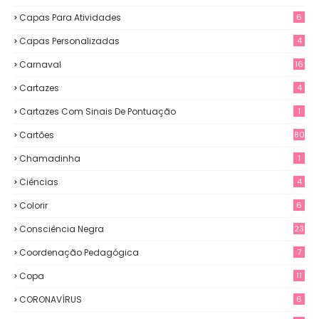
Capas Para Atividades
6
Capas Personalizadas
4
Carnaval
16
Cartazes
4
Cartazes Com Sinais De Pontuação
1
Cartões
80
Chamadinha
1
Ciências
4
Colorir
6
Consciência Negra
23
Coordenação Pedagógica
7
Copa
11
CORONAVÍRUS
6