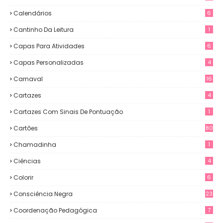
Calendários
6
Cantinho Da Leitura
1
Capas Para Atividades
6
Capas Personalizadas
4
Carnaval
16
Cartazes
4
Cartazes Com Sinais De Pontuação
1
Cartões
80
Chamadinha
1
Ciências
4
Colorir
6
Consciência Negra
23
Coordenação Pedagógica
7