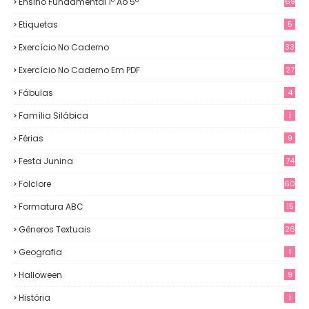
Ensino Fundamental 1º Ao 5º
69
Etiquetas
5
Exercício No Caderno
33
Exercício No Caderno Em PDF
27
Fábulas
4
Família Silábica
1
Férias
9
Festa Junina
74
Folclore
60
Formatura ABC
15
Gêneros Textuais
26
Geografia
1
Halloween
9
História
1