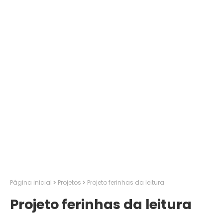
Página inicial
Projetos
Projeto ferinhas da leitura
Projeto ferinhas da leitura