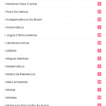
Histórias Para Contar
3
Hora Da Leitura
67
Independência Do Brasil
32
Informática
1
Jogos E Brincadeiras
96
Lembrancinhas
94
LENDAS
1
Mapas Mentais
3
Matemática
5
Matriz De Referência
1
Meio Ambiente
33
Molde
1
Moldes
28
Molduras Para Volta Às Aulas
1