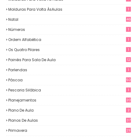
Molduras Para Volta ÀsAulas
1
Natal
46
Números
1
Ordem Alfabética
1
Os Quatro Pilares
1
Painéis Para Sala De Aula
12
0
Parlendas
1
Páscoa
50
Pescaria Silábica
1
Planejamentos
20
Plano De Aula
2
Planos De Aulas
37
Primavera
29