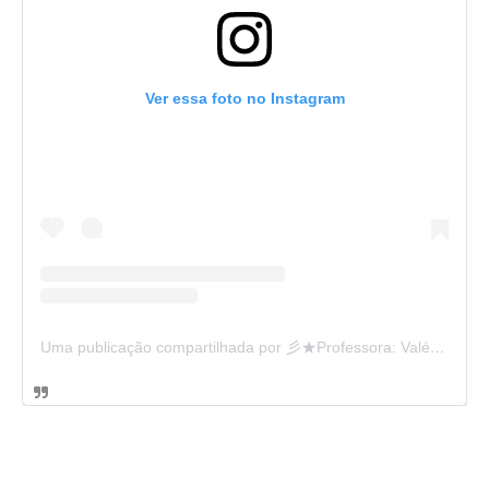
Ver essa foto no Instagram
Uma publicação compartilhada por 彡★Professora: Valéria·.¸¸.· (@ensinandocomcarinho)