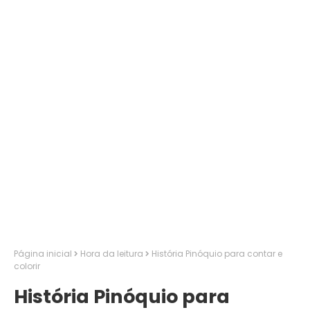
Página inicial
Hora da leitura
História Pinóquio para contar e
colorir
História Pinóquio para