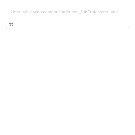
Uma publicação compartilhada por 彡★Professora: Valéria·.¸¸.· (@ensinandocomcarinho)