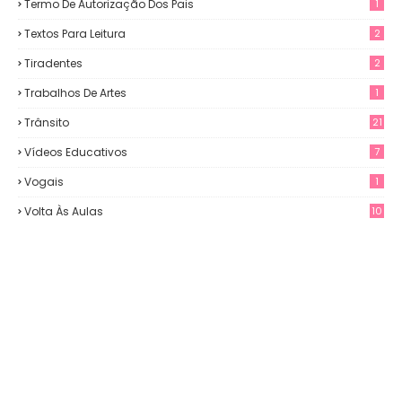
Termo De Autorização Dos Pais
1
Textos Para Leitura
2
Tiradentes
2
Trabalhos De Artes
1
Trânsito
21
Vídeos Educativos
7
Vogais
1
Volta Às Aulas
10
3