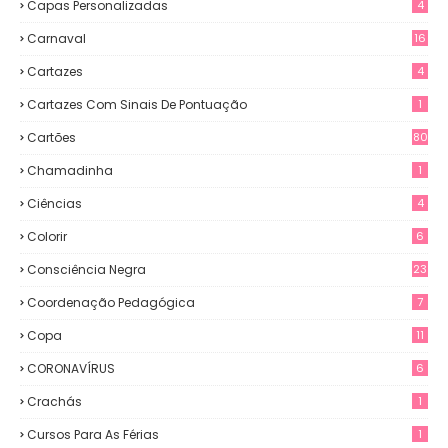
Capas Personalizadas
4
Carnaval
16
Cartazes
4
Cartazes Com Sinais De Pontuação
1
Cartões
80
Chamadinha
1
Ciências
4
Colorir
6
Consciência Negra
23
Coordenação Pedagógica
7
Copa
11
CORONAVÍRUS
6
Crachás
1
Cursos Para As Férias
1