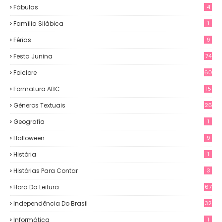
Fábulas
4
Família Silábica
1
Férias
9
Festa Junina
74
Folclore
60
Formatura ABC
15
Gêneros Textuais
26
Geografia
1
Halloween
9
História
1
Histórias Para Contar
3
Hora Da Leitura
67
Independência Do Brasil
32
Informática
1