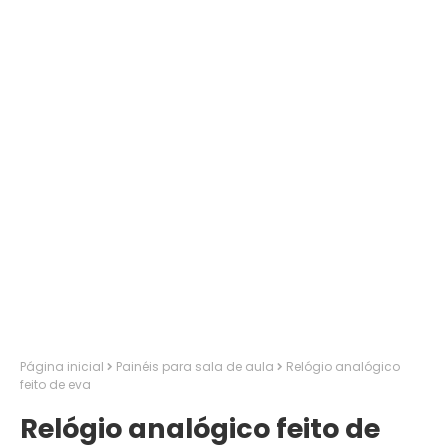
Página inicial
Painéis para sala de aula
Relógio analógico
feito de eva
Relógio analógico feito de