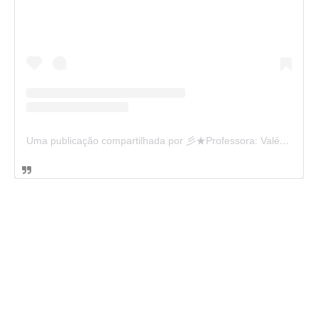
Uma publicação compartilhada por 彡★Professora: Valéria·.¸¸.· (@ensinandocomcarinho)