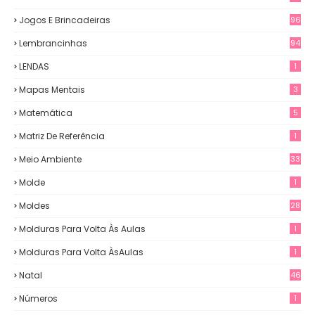
Jogos E Brincadeiras
96
Lembrancinhas
94
LENDAS
1
Mapas Mentais
3
Matemática
5
Matriz De Referência
1
Meio Ambiente
33
Molde
1
Moldes
28
Molduras Para Volta Às Aulas
1
Molduras Para Volta ÀsAulas
1
Natal
46
Números
1