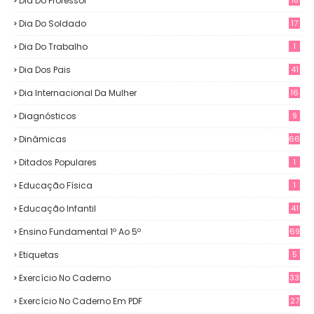
Dia Do Professor
Dia Do Soldado
17
Dia Do Trabalho
1
Dia Dos Pais
41
Dia Internacional Da Mulher
16
Diagnósticos
9
Dinâmicas
66
Ditados Populares
1
Educação Física
1
Educação Infantil
41
Ensino Fundamental 1º Ao 5º
69
Etiquetas
5
Exercício No Caderno
33
Exercício No Caderno Em PDF
27