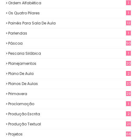
Ordem Alfabética
1
Os Quatro Pilares
1
Painéis Para Sala De Aula
12
0
Parlendas
1
Páscoa
50
Pescaria Silábica
1
Planejamentos
20
Plano De Aula
2
Planos De Aulas
37
Primavera
29
Proclamação
1
Produção Escrita
2
Produção Textual
21
Projetos
68