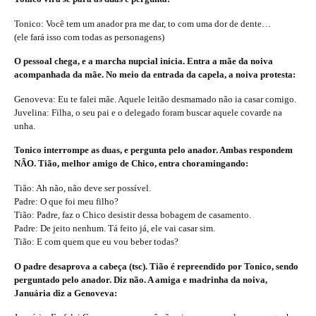
Tonico: Você tem um anador pra me dar, to com uma dor de dente…
(ele fará isso com todas as personagens)
O pessoal chega, e a marcha nupcial inicia. Entra a mãe da noiva
acompanhada da mãe. No meio da entrada da capela, a noiva protesta:
Genoveva: Eu te falei mãe. Aquele leitão desmamado não ia casar comigo.
Juvelina: Filha, o seu pai e o delegado foram buscar aquele covarde na
unha.
Tonico interrompe as duas, e pergunta pelo anador. Ambas respondem
NÃO. Tião, melhor amigo de Chico, entra choramingando:
Tião: Ah não, não deve ser possível.
Padre: O que foi meu filho?
Tião: Padre, faz o Chico desistir dessa bobagem de casamento.
Padre: De jeito nenhum. Tá feito já, ele vai casar sim.
Tião: E com quem que eu vou beber todas?
O padre desaprova a cabeça (tsc). Tião é repreendido por Tonico, sendo
perguntado pelo anador. Diz não. A amiga e madrinha da noiva,
Januária diz a Genoveva: