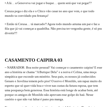
• A lá… a Genoveva vai jogar o buque… quem será que vai pegar??
Creuza pega e diz ela e o Chico vão casar no ano que vem, e que todo
mundo ta convidado pra festança!
• Então tá Creusa… tá marcado!! Agora todo mundo arruma um par e faz a
fila que já vai começar a quadrilha. Não precisa ter vergonha gente, é só pra
divertir!!!
CASAMENTO CAIPIRA 03
~ NARRADOR: Boa noite pessoal! Vai começar o casamento caipira! E esse
ano a história se chama “A Butique Dela” e a noiva é Celina, uma moça
simpática que esconde um mistério. Seus pais, os nossos já conhecidos
Genaro e Juvelina temem pelo pior! O noivo é Monildo, um rapaz muito do
esperto que só quer vida boa e viver nas custas da futura esposa, que tem
uma poupança bem generosa. Essa história está longe de acabar bem, até
porque os amigos de Monildo não aprovam esse golpe do baú. Nesse
casório o que não vai faltar é pano pra manga.