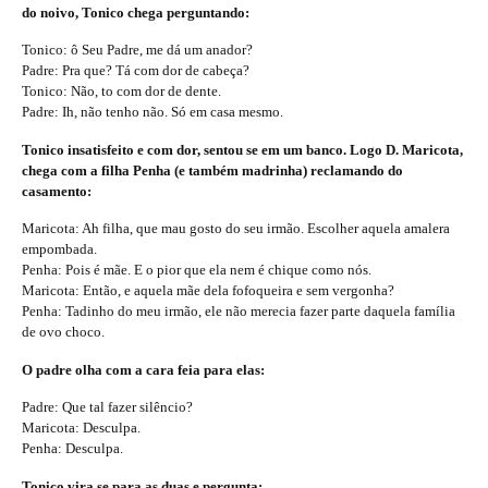
do noivo, Tonico chega perguntando:
Tonico: ô Seu Padre, me dá um anador?
Padre: Pra que? Tá com dor de cabeça?
Tonico: Não, to com dor de dente.
Padre: Ih, não tenho não. Só em casa mesmo.
Tonico insatisfeito e com dor, sentou se em um banco. Logo D. Maricota,
chega com a filha Penha (e também madrinha) reclamando do
casamento:
Maricota: Ah filha, que mau gosto do seu irmão. Escolher aquela amalera
empombada.
Penha: Pois é mãe. E o pior que ela nem é chique como nós.
Maricota: Então, e aquela mãe dela fofoqueira e sem vergonha?
Penha: Tadinho do meu irmão, ele não merecia fazer parte daquela família
de ovo choco.
O padre olha com a cara feia para elas:
Padre: Que tal fazer silêncio?
Maricota: Desculpa.
Penha: Desculpa.
Tonico vira se para as duas e pergunta: