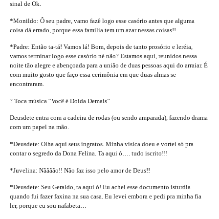
sinal de Ok.
*Monildo: Ô seu padre, vamo fazê logo esse casório antes que alguma
coisa dá errado, porque essa família tem um azar nessas coisas!!
*Padre: Então ta-tá! Vamos lá! Bom, depois de tanto prosório e leréia,
vamos terminar logo esse casório né não? Estamos aqui, reunidos nessa
noite tão alegre e abençoada para a união de duas pessoas aqui do arraiar. É
com muito gosto que faço essa cerimônia em que duas almas se
encontraram.
? Toca música “Você é Doida Demais”
Deusdete entra com a cadeira de rodas (ou sendo amparada), fazendo drama
com um papel na mão.
*Deusdete: Olha aqui seus ingratos. Minha visica doeu e vortei só pra
contar o segredo da Dona Felina. Ta aqui ó…. tudo iscrito!!!
*Juvelina: Nãããão!! Não faz isso pelo amor de Deus!!
*Deusdete: Seu Geraldo, ta aqui ó! Eu achei esse documento isturdia
quando fui fazer faxina na sua casa. Eu levei embora e pedi pra minha fia
ler, porque eu sou nafabeta…