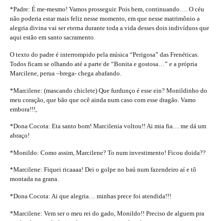
*Padre: É me-mesmo! Vamos prosseguir. Pois bem, continuando…. O céu
não poderia estar mais feliz nesse momento, em que nesse matrimônio a
alegria divina vai ser eterna durante toda a vida desses dois indivíduos que
aqui estão em santo sacramento.
O texto do padre é interrompido pela música “Perigosa” das Frenéticas.
Todos ficam se olhando até a parte de “Bonita e gostosa…” e a própria
Marcilene, perua –brega- chega abafando.
*Marcilene: (mascando chiclete) Que furdunço é esse ein? Monildinho do
meu coração, que bão que ocê ainda num caso com esse dragão. Vamo
embora!!!,
*Dona Cocota: Eta santo bom! Marcilenia voltou!! Ai mia fia… me dá um
abraço!
*Monildo: Como assim, Marcilene? To num investimento! Ficou doida??
*Marcilene: Fiquei ricaaaa! Dei o golpe no baú num fazendeiro aí e tô
montada na grana.
*Dona Cocota: Ai que alegria… minhas prece foi atendida!!!
*Marcilene: Vem ser o meu rei do gado, Monildo!! Preciso de alguem pra