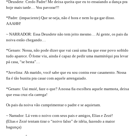
*Deusdete: Credo Padre! Me deixa queita que eu to ensaiando a dança pra
hoje mais tarde… Vou pavorar!!!
*Padre: (impaciente) Que se-seja, não é hora e nem lu-ga-gar disso.
AAAHH!
~ NARRADOR: Essa Deusdete não tem jeito mesmo… Aí gente, os pais da
noiva estão chegando…
*Genaro: Nossa, não pode dizer que vai casá uma fia que esse povo sofrido
tudo aparece. Ô fome viu, ainda é capaz de pedir uma marmitéqui pra levar
pá casa, “se besta”…
*Juvelina: Ah marido, você sabe que eu sou contra esse casamento. Nossa
fia é tão bunita pra casar com aquele arrengaiado.
*Genaro: Uai muié, faze o que? A nossa fia escolheu aquele marmota, deixa
que essa cruz ela carrega!
Os pais da noiva vão cumprimentar o padre e se aquietam.
~ Narrador: Lá vem o noivo com seus pais e amigos, Elias e Zezé!
(Elias e Zezé tentam tirar o “noivo falso” de idéia, fazendo a maior
bagunça)