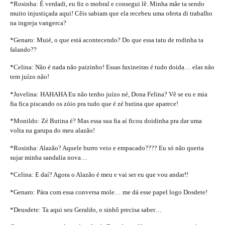
*Rosinha: É verdadi, eu fiz o mobral e consegui lê. Minha mãe ta sendo
muito injustiçada aqui! Cêis sabiam que ela recebeu uma oferta di trabalho
na ingreja vangerca?
*Genaro: Muié, o que está acontecendo? Do que essa tatu de rodinha ta
falando??
*Celina: Não é nada não paizinho! Essas faxineiras é tudo doida… elas não
tem juízo não!
*Juvelina: HAHAHA Eu não tenho juízo né, Dona Felina? Vê se eu e mia
fia fica piscando os zóio pra tudo que é zé butina que aparece!
*Monildo: Zé Butina é? Mas essa sua fia aí ficou doidinha pra dar uma
volta na garupa do meu alazão!
*Rosinha: Alazão? Aquele burro veio e empacado???? Eu só não queria
sujar minha sandalia nova…
*Celina: E daí? Agora o Alazão é meu e vai ser eu que vou andar!!
*Genaro: Pára com essa conversa mole… me dá esse papel logo Dosdete!
*Deusdete: Ta aqui seu Geraldo, o sinhô precisa saber…