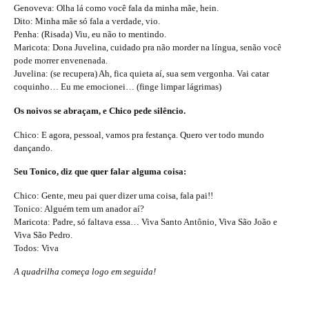
Genoveva: Olha lá como você fala da minha mãe, hein.
Dito: Minha mãe só fala a verdade, vio.
Penha: (Risada) Viu, eu não to mentindo.
Maricota: Dona Juvelina, cuidado pra não morder na língua, senão você
pode morrer envenenada.
Juvelina: (se recupera) Ah, fica quieta aí, sua sem vergonha. Vai catar
coquinho… Eu me emocionei… (finge limpar lágrimas)
Os noivos se abraçam, e Chico pede silêncio.
Chico: E agora, pessoal, vamos pra festança. Quero ver todo mundo
dançando.
Seu Tonico, diz que quer falar alguma coisa:
Chico: Gente, meu pai quer dizer uma coisa, fala pai!!
Tonico: Alguém tem um anador aí?
Maricota: Padre, só faltava essa… Viva Santo Antônio, Viva São João e
Viva São Pedro.
Todos: Viva
A quadrilha começa logo em seguida!