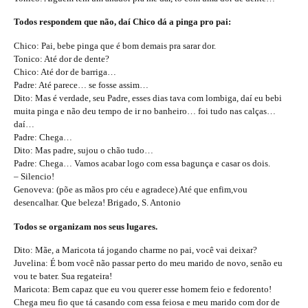
Todos respondem que não, daí Chico dá a pinga pro pai:
Chico: Pai, bebe pinga que é bom demais pra sarar dor.
Tonico: Até dor de dente?
Chico: Até dor de barriga…
Padre: Até parece… se fosse assim…
Dito: Mas é verdade, seu Padre, esses dias tava com lombiga, daí eu bebi
muita pinga e não deu tempo de ir no banheiro… foi tudo nas calças…
daí…
Padre: Chega…
Dito: Mas padre, sujou o chão tudo…
Padre: Chega… Vamos acabar logo com essa bagunça e casar os dois.
– Silencio!
Genoveva: (põe as mãos pro céu e agradece) Até que enfim,vou
desencalhar. Que beleza! Brigado, S. Antonio
Todos se organizam nos seus lugares.
Dito: Mãe, a Maricota tá jogando charme no pai, você vai deixar?
Juvelina: É bom você não passar perto do meu marido de novo, senão eu
vou te bater. Sua regateira!
Maricota: Bem capaz que eu vou querer esse homem feio e fedorento!
Chega meu fio que tá casando com essa feiosa e meu marido com dor de