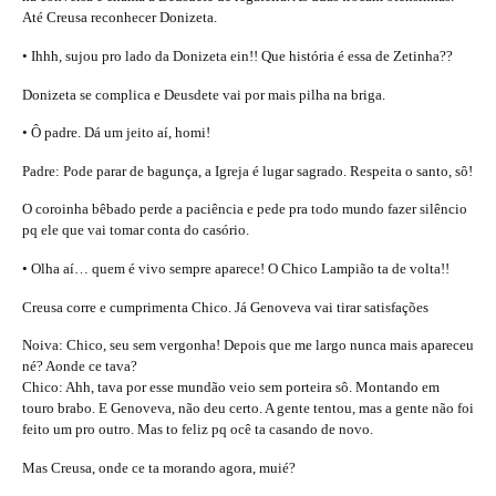
Até Creusa reconhecer Donizeta.
• Ihhh, sujou pro lado da Donizeta ein!! Que história é essa de Zetinha??
Donizeta se complica e Deusdete vai por mais pilha na briga.
• Ô padre. Dá um jeito aí, homi!
Padre: Pode parar de bagunça, a Igreja é lugar sagrado. Respeita o santo, sô!
O coroinha bêbado perde a paciência e pede pra todo mundo fazer silêncio
pq ele que vai tomar conta do casório.
• Olha aí… quem é vivo sempre aparece! O Chico Lampião ta de volta!!
Creusa corre e cumprimenta Chico. Já Genoveva vai tirar satisfações
Noiva: Chico, seu sem vergonha! Depois que me largo nunca mais apareceu
né? Aonde ce tava?
Chico: Ahh, tava por esse mundão veio sem porteira sô. Montando em
touro brabo. E Genoveva, não deu certo. A gente tentou, mas a gente não foi
feito um pro outro. Mas to feliz pq ocê ta casando de novo.
Mas Creusa, onde ce ta morando agora, muié?