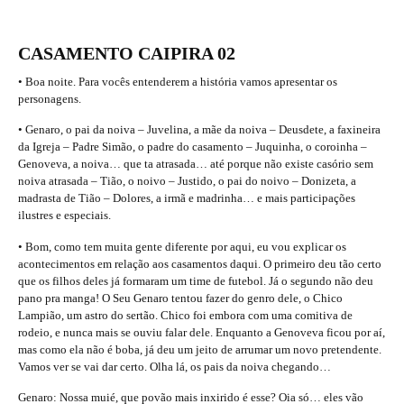
CASAMENTO CAIPIRA 02
• Boa noite. Para vocês entenderem a história vamos apresentar os
personagens.
• Genaro, o pai da noiva – Juvelina, a mãe da noiva – Deusdete, a faxineira
da Igreja – Padre Simão, o padre do casamento – Juquinha, o coroinha –
Genoveva, a noiva… que ta atrasada… até porque não existe casório sem
noiva atrasada – Tião, o noivo – Justido, o pai do noivo – Donizeta, a
madrasta de Tião – Dolores, a irmã e madrinha… e mais participações
ilustres e especiais.
• Bom, como tem muita gente diferente por aqui, eu vou explicar os
acontecimentos em relação aos casamentos daqui. O primeiro deu tão certo
que os filhos deles já formaram um time de futebol. Já o segundo não deu
pano pra manga! O Seu Genaro tentou fazer do genro dele, o Chico
Lampião, um astro do sertão. Chico foi embora com uma comitiva de
rodeio, e nunca mais se ouviu falar dele. Enquanto a Genoveva ficou por aí,
mas como ela não é boba, já deu um jeito de arrumar um novo pretendente.
Vamos ver se vai dar certo. Olha lá, os pais da noiva chegando…
Genaro: Nossa muié, que povão mais inxirido é esse? Oia só… eles vão