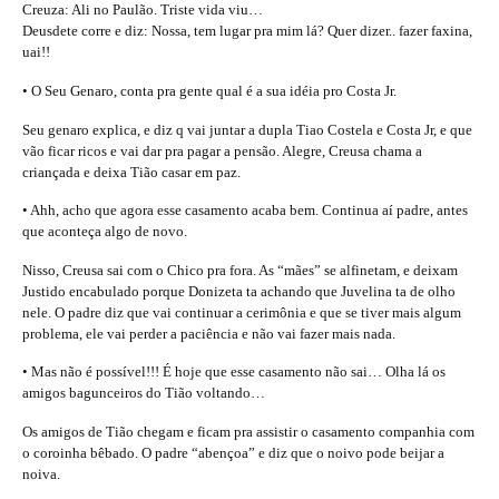
Creuza: Ali no Paulão. Triste vida viu…
Deusdete corre e diz: Nossa, tem lugar pra mim lá? Quer dizer.. fazer faxina,
uai!!
• O Seu Genaro, conta pra gente qual é a sua idéia pro Costa Jr.
Seu genaro explica, e diz q vai juntar a dupla Tiao Costela e Costa Jr, e que
vão ficar ricos e vai dar pra pagar a pensão. Alegre, Creusa chama a
criançada e deixa Tião casar em paz.
• Ahh, acho que agora esse casamento acaba bem. Continua aí padre, antes
que aconteça algo de novo.
Nisso, Creusa sai com o Chico pra fora. As “mães” se alfinetam, e deixam
Justido encabulado porque Donizeta ta achando que Juvelina ta de olho
nele. O padre diz que vai continuar a cerimônia e que se tiver mais algum
problema, ele vai perder a paciência e não vai fazer mais nada.
• Mas não é possível!!! É hoje que esse casamento não sai… Olha lá os
amigos bagunceiros do Tião voltando…
Os amigos de Tião chegam e ficam pra assistir o casamento companhia com
o coroinha bêbado. O padre “abençoa” e diz que o noivo pode beijar a
noiva.