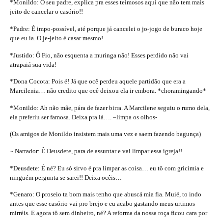
*Monildo: Ô seu padre, explica pra esses teimosos aqui que não tem mais
jeito de cancelar o casório!!
*Padre: É impo-possível, até porque já cancelei o jo-jogo de buraco hoje
que eu ia. O je-jeito é casar mesmo!
*Justido: Ô Fio, não esquenta a muringa não! Esses perdido não vai
atrapaiá sua vida!
*Dona Cocota: Pois é! Já que ocê perdeu aquele partidão que era a
Marcilenia… não credito que ocê deixou ela ir embora. *choramingando*
*Monildo: Ah não mãe, pára de fazer birra. A Marcilene seguiu o rumo dela,
ela preferiu ser famosa. Deixa pra lá…. –limpa os olhos-
(Os amigos de Monildo insistem mais uma vez e saem fazendo bagunça)
~ Narrador: Ê Deusdete, para de assuntar e vai limpar essa igreja!!
*Deusdete: É né? Eu só sirvo é pra limpar as coisa… eu tô com gricimia e
ninguém pergunta se sarei!! Deixa ocêis…
*Genaro: O proseio ta bom mais tenho que abuscá mia fia. Muié, to indo
antes que esse casório vai pro brejo e eu acabo gastando meus urtimos
mirréis. E agora tô sem dinheiro, né? A reforma da nossa roça ficou cara por