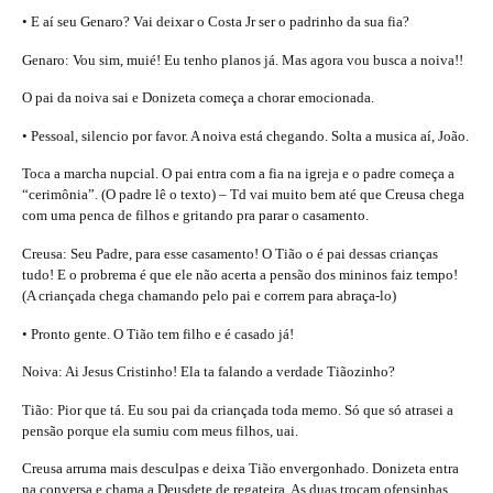
• E aí seu Genaro? Vai deixar o Costa Jr ser o padrinho da sua fia?
Genaro: Vou sim, muié! Eu tenho planos já. Mas agora vou busca a noiva!!
O pai da noiva sai e Donizeta começa a chorar emocionada.
• Pessoal, silencio por favor. A noiva está chegando. Solta a musica aí, João.
Toca a marcha nupcial. O pai entra com a fia na igreja e o padre começa a
“cerimônia”. (O padre lê o texto) – Td vai muito bem até que Creusa chega
com uma penca de filhos e gritando pra parar o casamento.
Creusa: Seu Padre, para esse casamento! O Tião o é pai dessas crianças
tudo! E o probrema é que ele não acerta a pensão dos mininos faiz tempo!
(A criançada chega chamando pelo pai e correm para abraça-lo)
• Pronto gente. O Tião tem filho e é casado já!
Noiva: Ai Jesus Cristinho! Ela ta falando a verdade Tiãozinho?
Tião: Pior que tá. Eu sou pai da criançada toda memo. Só que só atrasei a
pensão porque ela sumiu com meus filhos, uai.
Creusa arruma mais desculpas e deixa Tião envergonhado. Donizeta entra
na conversa e chama a Deusdete de regateira. As duas trocam ofensinhas.