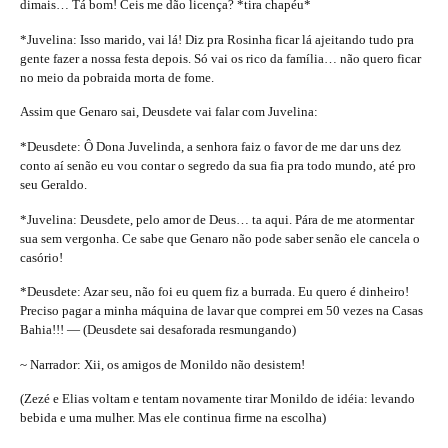
dimais… Tá bom! Ceis me dão licença? *tira chapéu*
*Juvelina: Isso marido, vai lá! Diz pra Rosinha ficar lá ajeitando tudo pra
gente fazer a nossa festa depois. Só vai os rico da família… não quero ficar
no meio da pobraida morta de fome.
Assim que Genaro sai, Deusdete vai falar com Juvelina:
*Deusdete: Ô Dona Juvelinda, a senhora faiz o favor de me dar uns dez
conto aí senão eu vou contar o segredo da sua fia pra todo mundo, até pro
seu Geraldo.
*Juvelina: Deusdete, pelo amor de Deus… ta aqui. Pára de me atormentar
sua sem vergonha. Ce sabe que Genaro não pode saber senão ele cancela o
casório!
*Deusdete: Azar seu, não foi eu quem fiz a burrada. Eu quero é dinheiro!
Preciso pagar a minha máquina de lavar que comprei em 50 vezes na Casas
Bahia!!! — (Deusdete sai desaforada resmungando)
~ Narrador: Xii, os amigos de Monildo não desistem!
(Zezé e Elias voltam e tentam novamente tirar Monildo de idéia: levando
bebida e uma mulher. Mas ele continua firme na escolha)