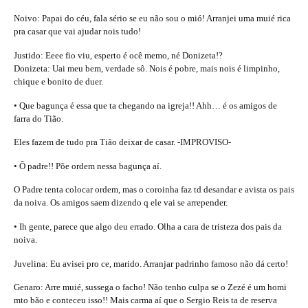
Noivo: Papai do céu, fala sério se eu não sou o mió! Arranjei uma muié rica
pra casar que vai ajudar nois tudo!
Justido: Eeee fio viu, esperto é ocê memo, né Donizeta!?
Donizeta: Uai meu bem, verdade sô. Nois é pobre, mais nois é limpinho,
chique e bonito de duer.
• Que bagunça é essa que ta chegando na igreja!! Ahh… é os amigos de
farra do Tião.
Eles fazem de tudo pra Tião deixar de casar. -IMPROVISO-
• Ô padre!! Põe ordem nessa bagunça aí.
O Padre tenta colocar ordem, mas o coroinha faz td desandar e avista os pais
da noiva. Os amigos saem dizendo q ele vai se arrepender.
• Ih gente, parece que algo deu errado. Olha a cara de tristeza dos pais da
noiva.
Juvelina: Eu avisei pro ce, marido. Arranjar padrinho famoso não dá certo!
Genaro: Arre muié, sussega o facho! Não tenho culpa se o Zezé é um homi
mto bão e conteceu isso!! Mais carma aí que o Sergio Reis ta de reserva