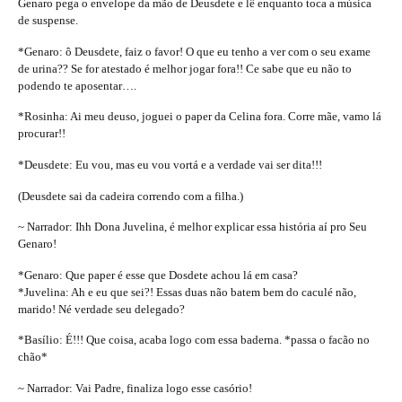
Genaro pega o envelope da mão de Deusdete e lê enquanto toca a música
de suspense.
*Genaro: ô Deusdete, faiz o favor! O que eu tenho a ver com o seu exame
de urina?? Se for atestado é melhor jogar fora!! Ce sabe que eu não to
podendo te aposentar….
*Rosinha: Ai meu deuso, joguei o paper da Celina fora. Corre mãe, vamo lá
procurar!!
*Deusdete: Eu vou, mas eu vou vortá e a verdade vai ser dita!!!
(Deusdete sai da cadeira correndo com a filha.)
~ Narrador: Ihh Dona Juvelina, é melhor explicar essa história aí pro Seu
Genaro!
*Genaro: Que paper é esse que Dosdete achou lá em casa?
*Juvelina: Ah e eu que sei?! Essas duas não batem bem do caculé não,
marido! Né verdade seu delegado?
*Basílio: É!!! Que coisa, acaba logo com essa baderna. *passa o facão no
chão*
~ Narrador: Vai Padre, finaliza logo esse casório!