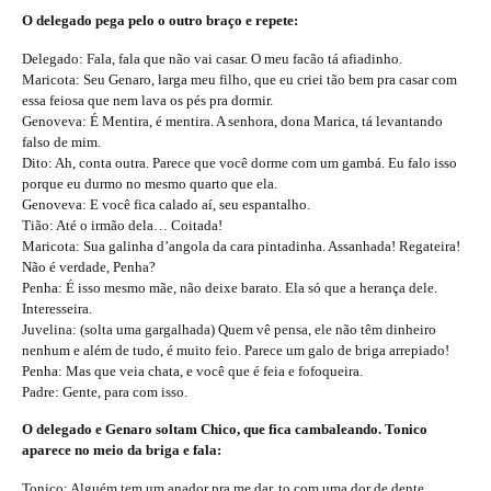
O delegado pega pelo o outro braço e repete:
Delegado: Fala, fala que não vai casar. O meu facão tá afiadinho.
Maricota: Seu Genaro, larga meu filho, que eu criei tão bem pra casar com
essa feiosa que nem lava os pés pra dormir.
Genoveva: É Mentira, é mentira. A senhora, dona Marica, tá levantando
falso de mim.
Dito: Ah, conta outra. Parece que você dorme com um gambá. Eu falo isso
porque eu durmo no mesmo quarto que ela.
Genoveva: E você fica calado aí, seu espantalho.
Tião: Até o irmão dela… Coitada!
Maricota: Sua galinha d’angola da cara pintadinha. Assanhada! Regateira!
Não é verdade, Penha?
Penha: É isso mesmo mãe, não deixe barato. Ela só que a herança dele.
Interesseira.
Juvelina: (solta uma gargalhada) Quem vê pensa, ele não têm dinheiro
nenhum e além de tudo, é muito feio. Parece um galo de briga arrepiado!
Penha: Mas que veia chata, e você que é feia e fofoqueira.
Padre: Gente, para com isso.
O delegado e Genaro soltam Chico, que fica cambaleando. Tonico
aparece no meio da briga e fala:
Tonico: Alguém tem um anador pra me dar, to com uma dor de dente…