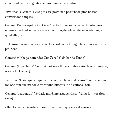
comer tudo o que a gente comprou pros convidados.
Juvelina: Ô Genaro, avisa pra esse povo não pedir nada pros nossos
convidados chiques.
Genaro: Escuta aqui ocêis. O casório é chique, nada de pedir coisa pros
nossos convidados. Se oceis se comportar, depois eu deixo oceis dança
quadrilha, certo?
– Ô coroinha, assunchega aqui. Tá vendo aquele lugar lá, então guarda ele
pro Zezé.
Coroinha: (chega correndo) Que Zezé? O do bar da Tonha?
Genaro: (impaciente) Craro não né meu fio, é aquele cantor famoso mesmo,
o Zezé Di Camargo.
Juvelina: Nossa, que chiqueza… será que ele vêm de carro? Porque si não
for, ocê tem que mandá o Vardivino buscar ele de carroça, homi!!
Genaro: (apavorado) Verdade muié, me asqueci disso. Vamo lá… (os dois
saem)
• Ihh, lá vem a Deusdete… nem quero ver o que ela vai aprontar!