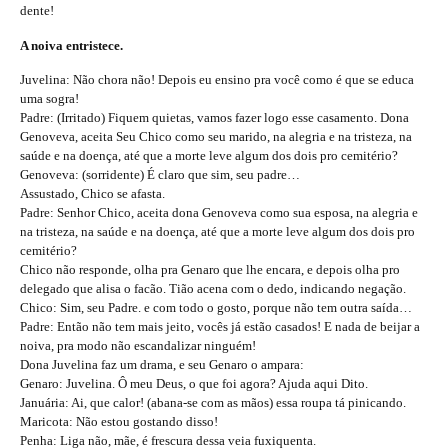
dente!
A noiva entristece.
Juvelina: Não chora não! Depois eu ensino pra você como é que se educa
uma sogra!
Padre: (Irritado) Fiquem quietas, vamos fazer logo esse casamento. Dona
Genoveva, aceita Seu Chico como seu marido, na alegria e na tristeza, na
saúde e na doença, até que a morte leve algum dos dois pro cemitério?
Genoveva: (sorridente) É claro que sim, seu padre…
Assustado, Chico se afasta.
Padre: Senhor Chico, aceita dona Genoveva como sua esposa, na alegria e
na tristeza, na saúde e na doença, até que a morte leve algum dos dois pro
cemitério?
Chico não responde, olha pra Genaro que lhe encara, e depois olha pro
delegado que alisa o facão. Tião acena com o dedo, indicando negação.
Chico: Sim, seu Padre. e com todo o gosto, porque não tem outra saída…
Padre: Então não tem mais jeito, vocês já estão casados! E nada de beijar a
noiva, pra modo não escandalizar ninguém!
Dona Juvelina faz um drama, e seu Genaro o ampara:
Genaro: Juvelina. Ô meu Deus, o que foi agora? Ajuda aqui Dito.
Januária: Ai, que calor! (abana-se com as mãos) essa roupa tá pinicando.
Maricota: Não estou gostando disso!
Penha: Liga não, mãe, é frescura dessa veia fuxiquenta.