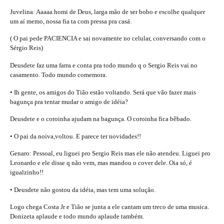
Juvelina: Aaaaa homi de Deus, larga mão de ser bobo e escolhe qualquer
um aí memo, nossa fia ta com pressa pra casá.
( O pai pede PACIENCIA e sai novamente no celular, conversando com o
Sérgio Reis)
Deusdete faz uma farra e conta pra todo mundo q o Sergio Reis vai no
casamento. Todo mundo comemora.
• Ih gente, os amigos do Tião estão voltando. Será que vão fazer mais
bagunça pra tentar mudar o amigo de idéia?
Deusdete e o coroinha ajudam na bagunça. O coroinha fica bêbado.
• O pai da noiva,voltou. E parece ter novidades!!
Genaro: Pessoal, eu liguei pro Sergio Reis mas ele não atendeu. Liguei pro
Leonardo e ele disse q não vem, mas mandou o cover dele. Oia só, é
igualzinho!!
• Deusdete não gostou da idéia, mas tem uma solução.
Logo chega Costa Jr e Tião se junta a ele cantam um treco de uma musica.
Donizeta aplaude e todo mundo aplaude também.