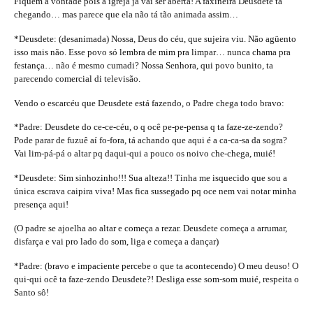
Fiquem a vontade pois a igreja já vai ser aberta! A faxineira Deusdete ta
chegando… mas parece que ela não tá tão animada assim…
*Deusdete: (desanimada) Nossa, Deus do céu, que sujeira viu. Não agüento
isso mais não. Esse povo só lembra de mim pra limpar… nunca chama pra
festança… não é mesmo cumadi? Nossa Senhora, qui povo bunito, ta
parecendo comercial di televisão.
Vendo o escarcéu que Deusdete está fazendo, o Padre chega todo bravo:
*Padre: Deusdete do ce-ce-céu, o q ocê pe-pe-pensa q ta faze-ze-zendo?
Pode parar de fuzuê aí fo-fora, tá achando que aqui é a ca-ca-sa da sogra?
Vai lim-pá-pá o altar pq daqui-qui a pouco os noivo che-chega, muié!
*Deusdete: Sim sinhozinho!!! Sua alteza!! Tinha me isquecido que sou a
única escrava caipira viva! Mas fica sussegado pq oce nem vai notar minha
presença aqui!
(O padre se ajoelha ao altar e começa a rezar. Deusdete começa a arrumar,
disfarça e vai pro lado do som, liga e começa a dançar)
*Padre: (bravo e impaciente percebe o que ta acontecendo) O meu deuso! O
qui-qui ocê ta faze-zendo Deusdete?! Desliga esse som-som muié, respeita o
Santo sô!