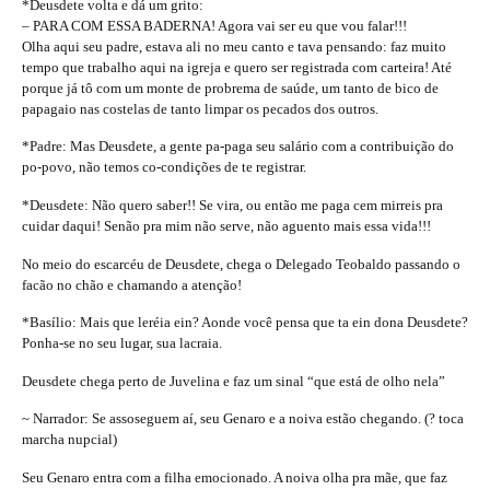
*Deusdete volta e dá um grito:
– PARA COM ESSA BADERNA! Agora vai ser eu que vou falar!!!
Olha aqui seu padre, estava ali no meu canto e tava pensando: faz muito
tempo que trabalho aqui na igreja e quero ser registrada com carteira! Até
porque já tô com um monte de probrema de saúde, um tanto de bico de
papagaio nas costelas de tanto limpar os pecados dos outros.
*Padre: Mas Deusdete, a gente pa-paga seu salário com a contribuição do
po-povo, não temos co-condições de te registrar.
*Deusdete: Não quero saber!! Se vira, ou então me paga cem mirreis pra
cuidar daqui! Senão pra mim não serve, não aguento mais essa vida!!!
No meio do escarcéu de Deusdete, chega o Delegado Teobaldo passando o
facão no chão e chamando a atenção!
*Basílio: Mais que leréia ein? Aonde você pensa que ta ein dona Deusdete?
Ponha-se no seu lugar, sua lacraia.
Deusdete chega perto de Juvelina e faz um sinal “que está de olho nela”
~ Narrador: Se assoseguem aí, seu Genaro e a noiva estão chegando. (? toca
marcha nupcial)
Seu Genaro entra com a filha emocionado. A noiva olha pra mãe, que faz