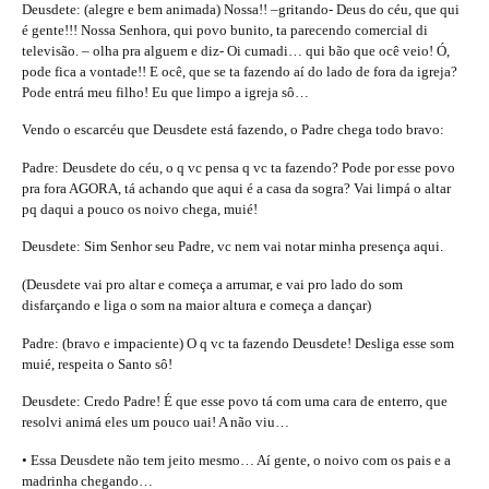
Deusdete: (alegre e bem animada) Nossa!! –gritando- Deus do céu, que qui
é gente!!! Nossa Senhora, qui povo bunito, ta parecendo comercial di
televisão. – olha pra alguem e diz- Oi cumadi… qui bão que ocê veio! Ó,
pode fica a vontade!! E ocê, que se ta fazendo aí do lado de fora da igreja?
Pode entrá meu filho! Eu que limpo a igreja sô…
Vendo o escarcéu que Deusdete está fazendo, o Padre chega todo bravo:
Padre: Deusdete do céu, o q vc pensa q vc ta fazendo? Pode por esse povo
pra fora AGORA, tá achando que aqui é a casa da sogra? Vai limpá o altar
pq daqui a pouco os noivo chega, muié!
Deusdete: Sim Senhor seu Padre, vc nem vai notar minha presença aqui.
(Deusdete vai pro altar e começa a arrumar, e vai pro lado do som
disfarçando e liga o som na maior altura e começa a dançar)
Padre: (bravo e impaciente) O q vc ta fazendo Deusdete! Desliga esse som
muié, respeita o Santo sô!
Deusdete: Credo Padre! É que esse povo tá com uma cara de enterro, que
resolvi animá eles um pouco uai! A não viu…
• Essa Deusdete não tem jeito mesmo… Aí gente, o noivo com os pais e a
madrinha chegando…