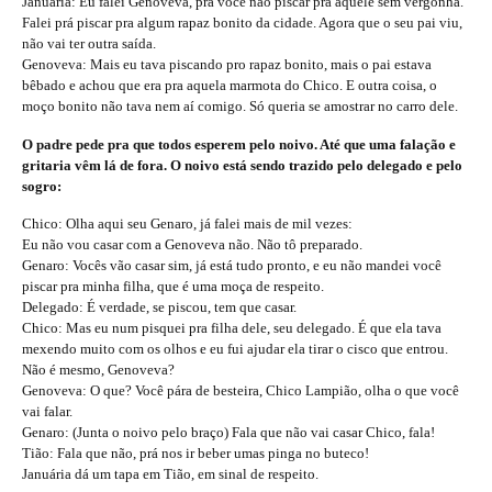
Januária: Eu falei Genoveva, pra você não piscar pra aquele sem vergonha.
Falei prá piscar pra algum rapaz bonito da cidade. Agora que o seu pai viu,
não vai ter outra saída.
Genoveva: Mais eu tava piscando pro rapaz bonito, mais o pai estava
bêbado e achou que era pra aquela marmota do Chico. E outra coisa, o
moço bonito não tava nem aí comigo. Só queria se amostrar no carro dele.
O padre pede pra que todos esperem pelo noivo. Até que uma falação e
gritaria vêm lá de fora. O noivo está sendo trazido pelo delegado e pelo
sogro:
Chico: Olha aqui seu Genaro, já falei mais de mil vezes:
Eu não vou casar com a Genoveva não. Não tô preparado.
Genaro: Vocês vão casar sim, já está tudo pronto, e eu não mandei você
piscar pra minha filha, que é uma moça de respeito.
Delegado: É verdade, se piscou, tem que casar.
Chico: Mas eu num pisquei pra filha dele, seu delegado. É que ela tava
mexendo muito com os olhos e eu fui ajudar ela tirar o cisco que entrou.
Não é mesmo, Genoveva?
Genoveva: O que? Você pára de besteira, Chico Lampião, olha o que você
vai falar.
Genaro: (Junta o noivo pelo braço) Fala que não vai casar Chico, fala!
Tião: Fala que não, prá nos ir beber umas pinga no buteco!
Januária dá um tapa em Tião, em sinal de respeito.