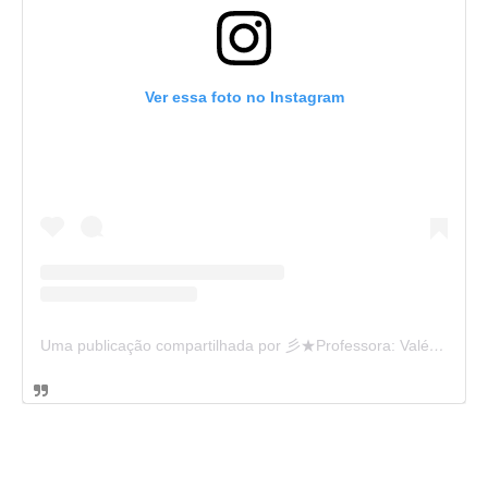
Ver essa foto no Instagram
Uma publicação compartilhada por 彡★Professora: Valéria·.¸¸.· (@ensinandocomcarinho)