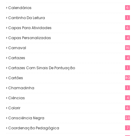
Calendários
6
Cantinho Da Leitura
1
Capas Para Atividades
6
Capas Personalizadas
4
Carnaval
16
Cartazes
4
Cartazes Com Sinais De Pontuação
1
Cartões
80
Chamadinha
1
Ciências
4
Colorir
6
Consciência Negra
23
Coordenação Pedagógica
7