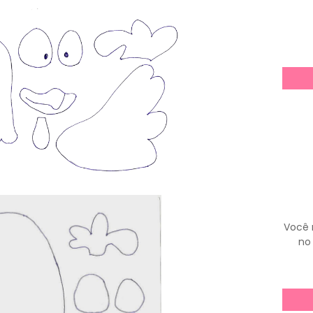
Você 
no 