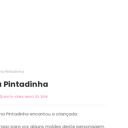
ha Pintadinha
a Pintadinha
SEXTA-FEIRA, MAIO 23, 2014
ha Pintadinha encantou a criançada.
trago para vcs alguns moldes deste personagem.