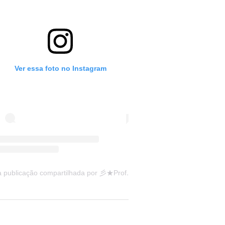
Ver essa foto no Instagram
Uma publicação compartilhada por 彡★Professora: Valéria·.¸¸.· (@ensinandocomcarinho)