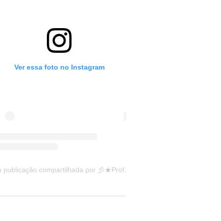
Ver essa foto no Instagram
Uma publicação compartilhada por 彡★Professora: Valéria·.¸¸.· (@ensinandocomcarinho)