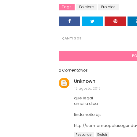
Tags
Folclore
Projetos
ANTIGOS
PO
2 Comentários
Unknown
15 agosto, 2013
que legal
amei a dica
linda noite bjs
http://sermamaepelasegundav
Responder
Excluir