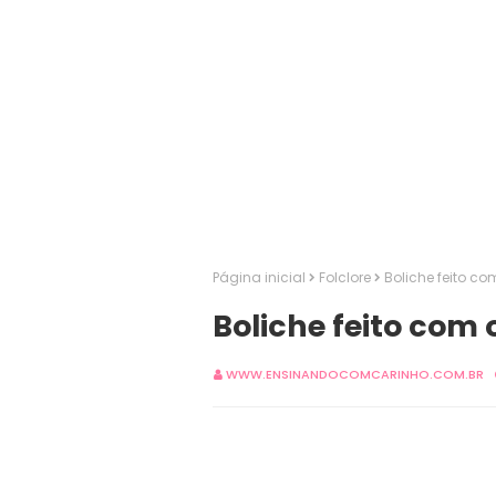
Página inicial
Folclore
Boliche feito co
Boliche feito com 
WWW.ENSINANDOCOMCARINHO.COM.BR