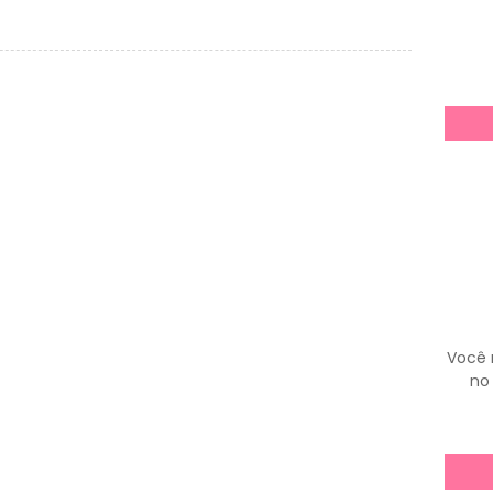
Você 
no 