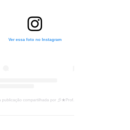
Ver essa foto no Instagram
Uma publicação compartilhada por 彡★Professora: Valéria·.¸¸.· (@ensinandocomcarinho)