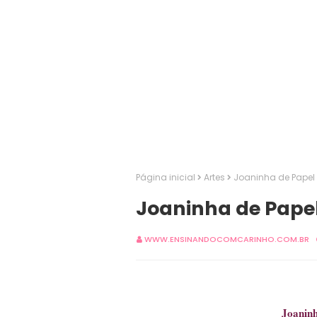
Página inicial
Artes
Joaninha de Papel
Joaninha de Papel
WWW.ENSINANDOCOMCARINHO.COM.BR
Joaninh