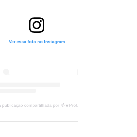
Ver essa foto no Instagram
Uma publicação compartilhada por 彡★Professora: Valéria·.¸¸.· (@ensinandocomcarinho)