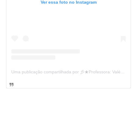
Ver essa foto no Instagram
Uma publicação compartilhada por 彡★Professora: Valéria·.¸¸.· (@ensinandocomcarinho)