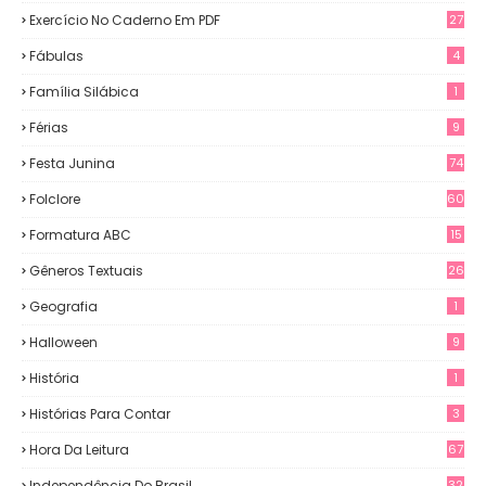
Exercício No Caderno Em PDF
27
Fábulas
4
Família Silábica
1
Férias
9
Festa Junina
74
Folclore
60
Formatura ABC
15
Gêneros Textuais
26
Geografia
1
Halloween
9
História
1
Histórias Para Contar
3
Hora Da Leitura
67
Independência Do Brasil
32