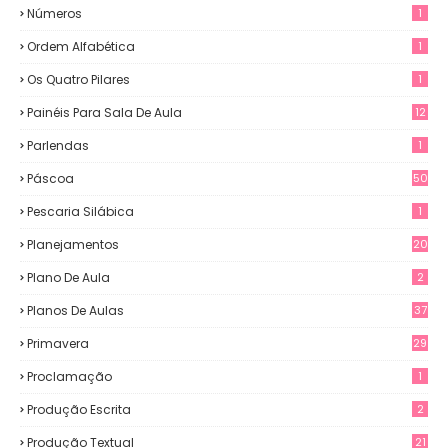
Números
1
Ordem Alfabética
1
Os Quatro Pilares
1
Painéis Para Sala De Aula
12
0
Parlendas
1
Páscoa
50
Pescaria Silábica
1
Planejamentos
20
Plano De Aula
2
Planos De Aulas
37
Primavera
29
Proclamação
1
Produção Escrita
2
Produção Textual
21