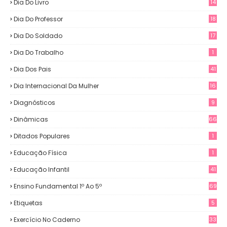
Dia Do Livro
14
Dia Do Professor
18
Dia Do Soldado
17
Dia Do Trabalho
1
Dia Dos Pais
41
Dia Internacional Da Mulher
16
Diagnósticos
9
Dinâmicas
66
Ditados Populares
1
Educação Física
1
Educação Infantil
41
Ensino Fundamental 1º Ao 5º
69
Etiquetas
5
Exercício No Caderno
33