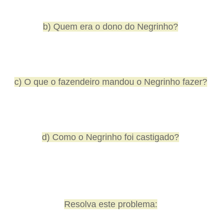
b) Quem era o dono do Negrinho?
c) O que o fazendeiro mandou o Negrinho fazer?
d) Como o Negrinho foi castigado?
Resolva este problema: