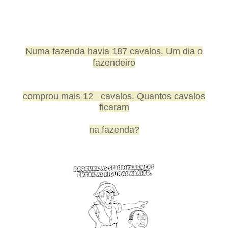
Numa fazenda havia 187 cavalos. Um dia o
fazendeiro
comprou mais 12
cavalos. Quantos cavalos
ficaram
na fazenda?