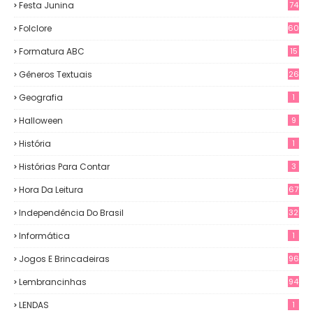
Festa Junina
74
Folclore
60
Formatura ABC
15
Gêneros Textuais
26
Geografia
1
Halloween
9
História
1
Histórias Para Contar
3
Hora Da Leitura
67
Independência Do Brasil
32
Informática
1
Jogos E Brincadeiras
96
Lembrancinhas
94
LENDAS
1