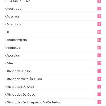
1.TODOS OS TEMAS
1
Acolhidas
5
Adesivos
1
Adivinhas
1
AEE
10
Alfabetização
80
Alfabetos
34
Apostilas
11
Artes
17
Atividade Junina
9
Atividade Volta Às Aulas
1
Atividades De Artes
2
Atividades De Casa
11
Atividades De Interpretação De Textos
6