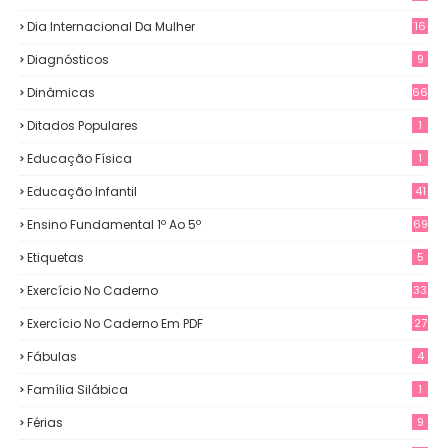
Dia Internacional Da Mulher
16
Diagnósticos
9
Dinâmicas
66
Ditados Populares
1
Educação Física
1
Educação Infantil
41
Ensino Fundamental 1º Ao 5º
69
Etiquetas
5
Exercício No Caderno
33
Exercício No Caderno Em PDF
27
Fábulas
4
Família Silábica
1
Férias
9