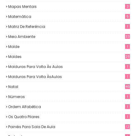
Mapas Mentais
3
Matemática
5
Matriz De Referência
1
Meio Ambiente
33
Molde
1
Moldes
28
Molduras Para Volta Às Aulas
1
Molduras Para Volta ÀsAulas
1
Natal
46
Números
1
Ordem Alfabética
1
Os Quatro Pilares
1
Painéis Para Sala De Aula
12
0