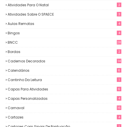
Atividades Para O Natal
2
Atividades Sobre O SPAECE
3
Aulas Remotas
4
Bingos
4
BNCC
28
Bordas
2
Cadernos Decorados
14
Calendários
6
Cantinho Da Leitura
1
Capas Para Atividades
6
Capas Personalizadas
4
Carnaval
16
Cartazes
4
Cartazes Com Sinais De Pontuação
1