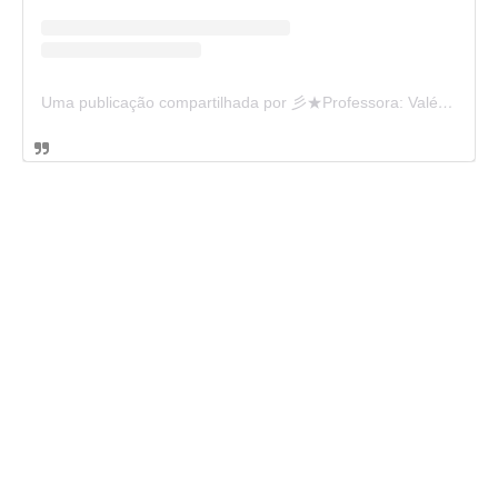
Uma publicação compartilhada por 彡★Professora: Valéria·.¸¸.· (@ensinandocomcarinho)