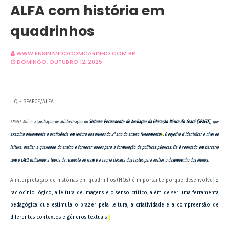
ALFA com história em
quadrinhos
WWW.ENSINANDOCOMCARINHO.COM.BR
DOMINGO, OUTUBRO 12, 2025
HQ - SPAECE/ALFA
SPAECE Alfa é a
avaliação de alfabetização do
Sistema Permanente de Avaliação da Educação Básica do Ceará (SPAECE)
, que
examina anualmente a proficiência em leitura dos alunos do 2º ano do ensino fundamental
. O objetivo é identificar o nível de
leitura, avaliar a qualidade do ensino e fornecer dados para a formulação de políticas públicas. Ele é realizado em parceria
com o CAED, utilizando a teoria de resposta ao item e a teoria clássica dos testes para avaliar o desempenho dos alunos
.
A interpretação de histórias em quadrinhos (HQs) é importante porque desenvolve
o
raciocínio lógico, a leitura de imagens e o senso crítico, além de ser uma ferramenta
pedagógica que estimula o prazer pela leitura, a criatividade e a compreensão de
diferentes contextos e gêneros textuais.