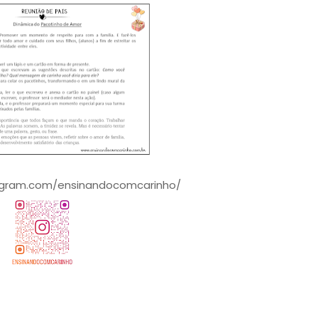
agram.com/ensinandocomcarinho/