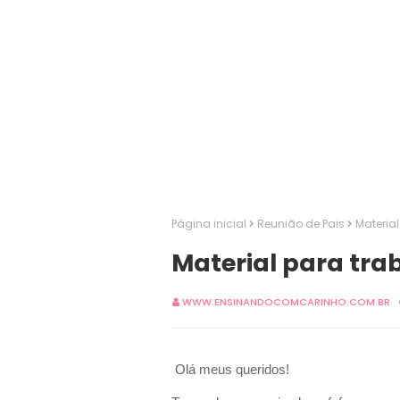
Página inicial
Reunião de Pais
Materia
Material para tra
WWW.ENSINANDOCOMCARINHO.COM.BR
Olá meus queridos!