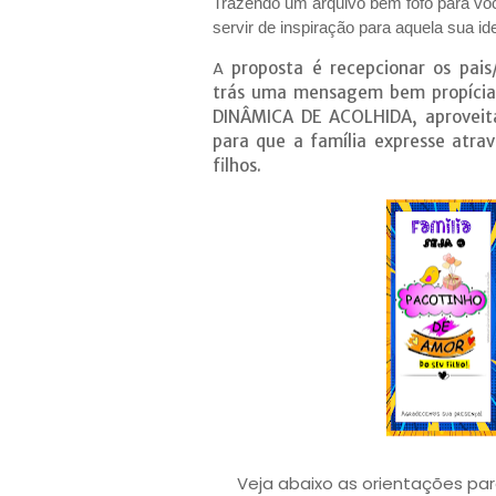
Trazendo um arquivo bem fofo para vo
servir de inspiração para aquela sua id
A
proposta é recepcionar os pais
trás uma mensagem bem propícia
DINÂMICA DE ACOLHIDA, aprovei
para que a família expresse atra
filhos.
Veja abaixo as orientações pa