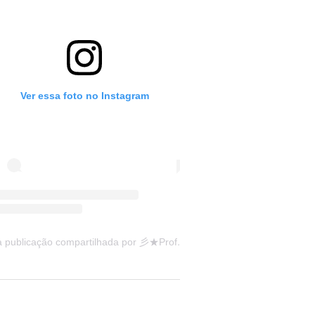
Ver essa foto no Instagram
Uma publicação compartilhada por 彡★Professora: Valéria·.¸¸.· (@ensinandocomcarinho)