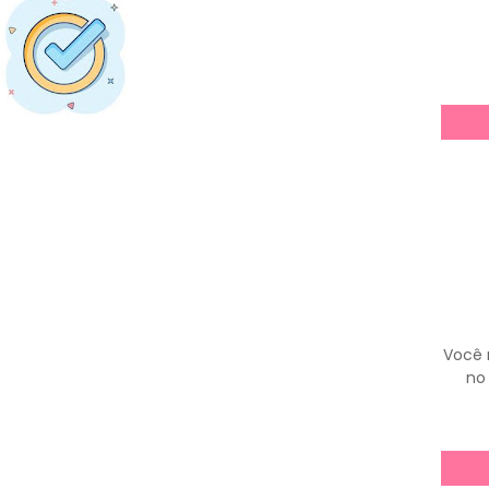
Você 
no 