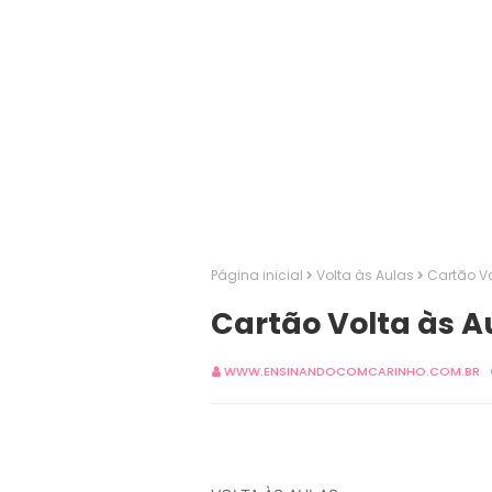
Página inicial
Volta às Aulas
Cartão V
Cartão Volta às A
WWW.ENSINANDOCOMCARINHO.COM.BR