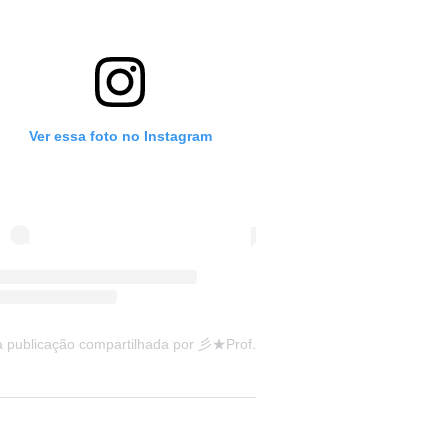
Ver essa foto no Instagram
Uma publicação compartilhada por 彡★Professora: Valéria·.¸¸.· (@ensinandocomcarinho)