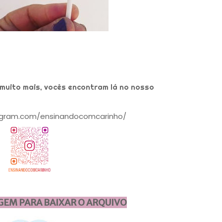
muito mais, vocês encontram lá no nosso
agram.com/ensinandocomcarinho/
GEM PARA BAIXAR O ARQUIVO