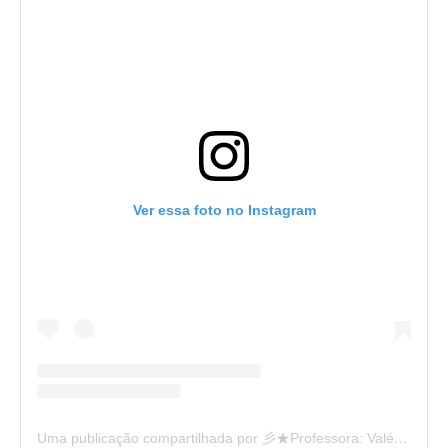
Ver essa foto no Instagram
Uma publicação compartilhada por 彡★Professora: Valéria·.¸¸.· (@ensinandocomcarinho)