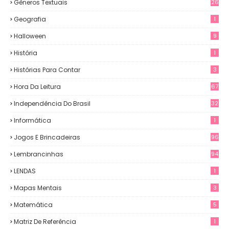
Gêneros Textuais
26
Geografia
1
Halloween
9
História
1
Histórias Para Contar
3
Hora Da Leitura
67
Independência Do Brasil
32
Informática
1
Jogos E Brincadeiras
96
Lembrancinhas
94
LENDAS
1
Mapas Mentais
3
Matemática
5
Matriz De Referência
1