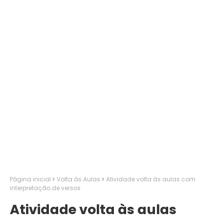
Página inicial
Volta às Aulas
Atividade volta às aulas com
interpretação de versos
Atividade volta às aulas