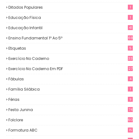
Ditados Populares
1
Educação Física
1
Educação Infantil
41
Ensino Fundamental 1º Ao 5º
69
Etiquetas
5
Exercício No Caderno
33
Exercício No Caderno Em PDF
27
Fábulas
4
Família Silábica
1
Férias
9
Festa Junina
74
Folclore
60
Formatura ABC
15