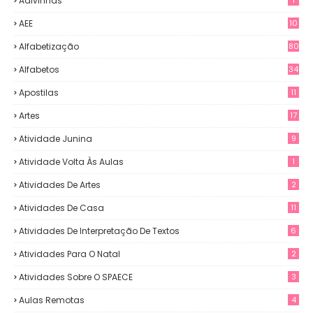
Adivinhas
AEE
10
Alfabetização
80
Alfabetos
34
Apostilas
11
Artes
17
Atividade Junina
9
Atividade Volta Às Aulas
1
Atividades De Artes
2
Atividades De Casa
11
Atividades De Interpretação De Textos
6
Atividades Para O Natal
2
Atividades Sobre O SPAECE
3
Aulas Remotas
4