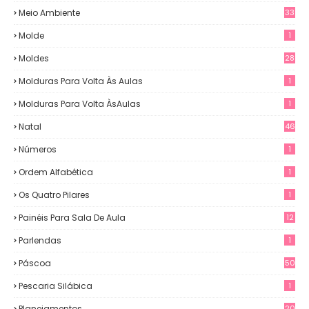
Meio Ambiente
33
Molde
1
Moldes
28
Molduras Para Volta Às Aulas
1
Molduras Para Volta ÀsAulas
1
Natal
46
Números
1
Ordem Alfabética
1
Os Quatro Pilares
1
Painéis Para Sala De Aula
12
0
Parlendas
1
Páscoa
50
Pescaria Silábica
1
Planejamentos
20