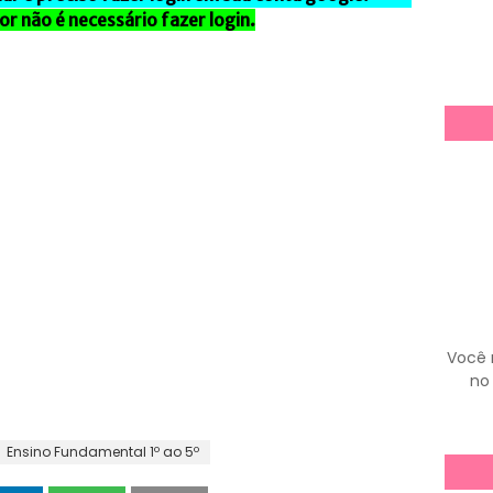
r não é necessário fazer login.
Você 
no 
Ensino Fundamental 1º ao 5º