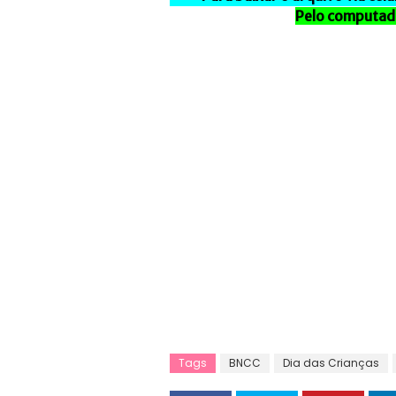
Pelo computado
Tags
BNCC
Dia das Crianças