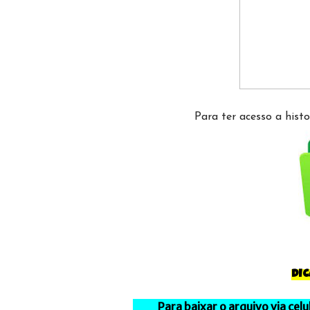
Para ter acesso a his
DI
Para baixar o arquivo via cel