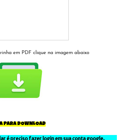
torinha em PDF clique na imagem abaixo
CA PARA DOWNLOAD
ular é preciso fazer login em sua conta google.