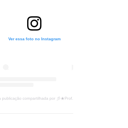
Ver essa foto no Instagram
Uma publicação compartilhada por 彡★Professora: Valéria·.¸¸.· (@ensinandocomcarinho)