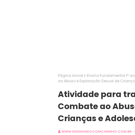
Página inicial
Ensino Fundamental 1º ao
ao Abuso e Exploração Sexual de Criança
Atividade para tr
Combate ao Abuso
Crianças e Adoles
WWW.ENSINANDOCOMCARINHO.COM.BR