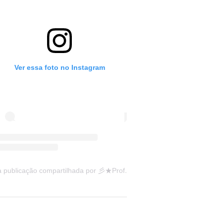
Ver essa foto no Instagram
Uma publicação compartilhada por 彡★Professora: Valéria·.¸¸.· (@ensinandocomcarinho)