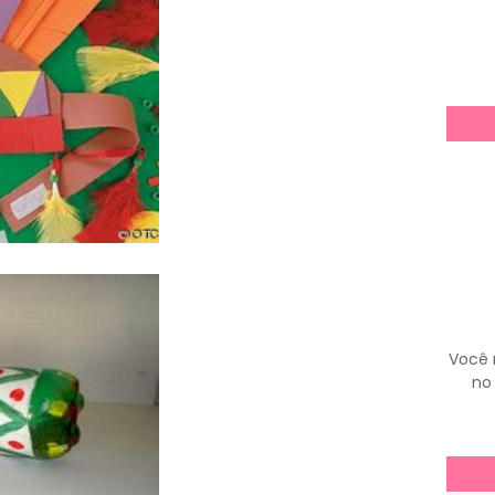
Você 
no 