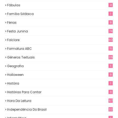
Fábulas
4
Família Silábica
1
Férias
9
Festa Junina
74
Folclore
60
Formatura ABC
15
Gêneros Textuais
26
Geografia
1
Halloween
9
História
1
Histórias Para Contar
3
Hora Da Leitura
67
Independência Do Brasil
32
1