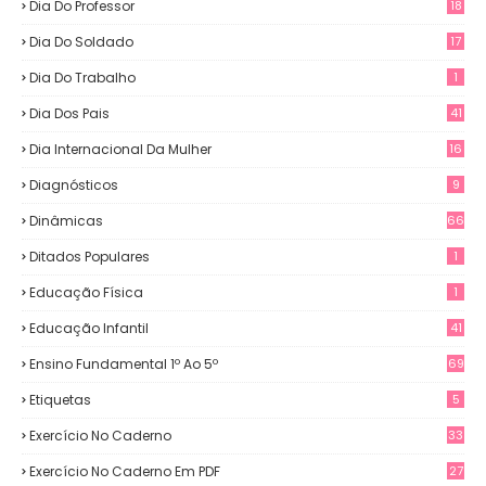
Dia Do Professor
18
Dia Do Soldado
17
Dia Do Trabalho
1
Dia Dos Pais
41
Dia Internacional Da Mulher
16
Diagnósticos
9
Dinâmicas
66
Ditados Populares
1
Educação Física
1
Educação Infantil
41
Ensino Fundamental 1º Ao 5º
69
Etiquetas
5
Exercício No Caderno
33
Exercício No Caderno Em PDF
27