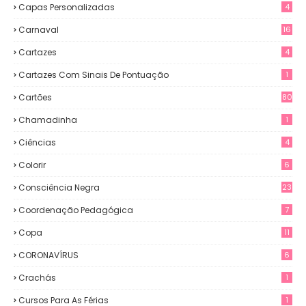
Capas Personalizadas
4
Carnaval
16
Cartazes
4
Cartazes Com Sinais De Pontuação
1
Cartões
80
Chamadinha
1
Ciências
4
Colorir
6
Consciência Negra
23
Coordenação Pedagógica
7
Copa
11
CORONAVÍRUS
6
Crachás
1
Cursos Para As Férias
1