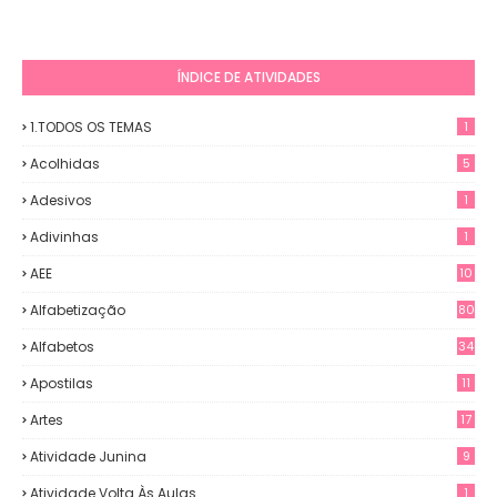
ÍNDICE DE ATIVIDADES
1.TODOS OS TEMAS
1
Acolhidas
5
Adesivos
1
Adivinhas
1
AEE
10
Alfabetização
80
Alfabetos
34
Apostilas
11
Artes
17
Atividade Junina
9
Atividade Volta Às Aulas
1