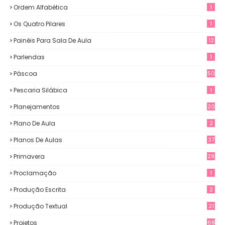
Ordem Alfabética
1
Os Quatro Pilares
1
Painéis Para Sala De Aula
12
0
Parlendas
1
Páscoa
50
Pescaria Silábica
1
Planejamentos
20
Plano De Aula
2
Planos De Aulas
37
Primavera
29
Proclamação
1
Produção Escrita
2
Produção Textual
21
Projetos
68