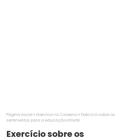
Página inicial
Exercício no Caderno
Exercício sobre os
sentimentos para a educação infantil
Exercício sobre os