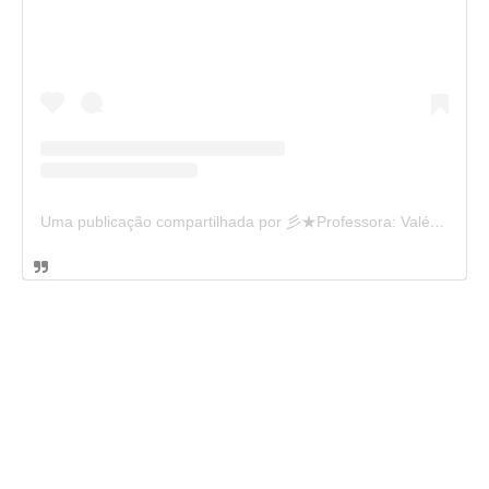
Uma publicação compartilhada por 彡★Professora: Valéria·.¸¸.· (@ensinandocomcarinho)