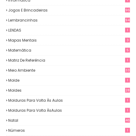
Informática
Jogos E Brincadeiras
96
Lembrancinhas
94
LENDAS
1
Mapas Mentais
3
Matemática
5
Matriz De Referência
1
Meio Ambiente
33
Molde
1
Moldes
28
Molduras Para Volta Às Aulas
1
Molduras Para Volta ÀsAulas
1
Natal
46
Números
1