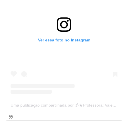
Ver essa foto no Instagram
Uma publicação compartilhada por 彡★Professora: Valéria·.¸¸.· (@ensinandocomcarinho)