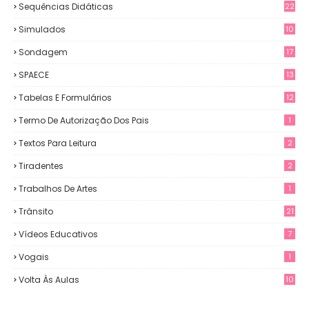
Sequências Didáticas
22
Simulados
10
Sondagem
17
SPAECE
13
Tabelas E Formulários
12
Termo De Autorização Dos Pais
1
Textos Para Leitura
2
Tiradentes
2
Trabalhos De Artes
1
Trânsito
21
Vídeos Educativos
7
Vogais
1
Volta Às Aulas
10
3