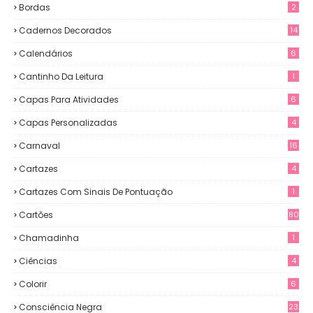
Bordas
2
Cadernos Decorados
14
Calendários
6
Cantinho Da Leitura
1
Capas Para Atividades
6
Capas Personalizadas
4
Carnaval
16
Cartazes
4
Cartazes Com Sinais De Pontuação
1
Cartões
80
Chamadinha
1
Ciências
4
Colorir
6
Consciência Negra
23