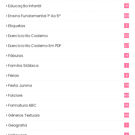
Educação Infantil
41
Ensino Fundamental 1º Ao 5º
69
Etiquetas
5
Exercício No Caderno
33
Exercício No Caderno Em PDF
27
Fábulas
4
Família Silábica
1
Férias
9
Festa Junina
74
Folclore
60
Formatura ABC
15
Gêneros Textuais
26
Geografia
1
9