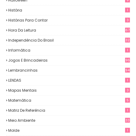
Halloween
História
1
Histórias Para Contar
3
Hora Da Leitura
67
Independência Do Brasil
32
Informática
1
Jogos E Brincadeiras
96
Lembrancinhas
94
LENDAS
1
Mapas Mentais
3
Matemática
5
Matriz De Referência
1
Meio Ambiente
33
Molde
1