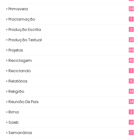
Primavera
29
Proclamação
1
Produção Escrita
2
Produção Textual
21
Projetos
68
Reciclagem
40
Reciclando
1
Relatórios
5
Religião
14
Reunião De Pais
14
Rima
2
Saeb
4
Semanários
17