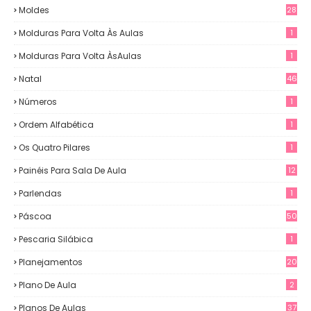
Moldes
28
Molduras Para Volta Às Aulas
1
Molduras Para Volta ÀsAulas
1
Natal
46
Números
1
Ordem Alfabética
1
Os Quatro Pilares
1
Painéis Para Sala De Aula
12
0
Parlendas
1
Páscoa
50
Pescaria Silábica
1
Planejamentos
20
Plano De Aula
2
Planos De Aulas
37