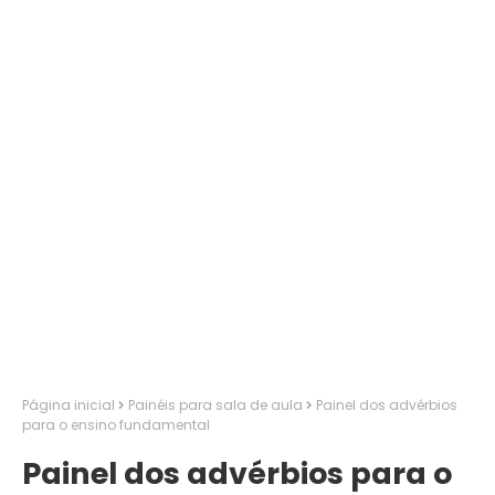
Página inicial
Painéis para sala de aula
Painel dos advérbios
para o ensino fundamental
Painel dos advérbios para o