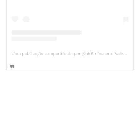
Uma publicação compartilhada por 彡★Professora: Valéria·.¸¸.· (@ensinandocomcarinho)