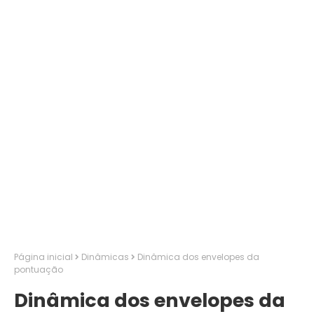
Página inicial
Dinâmicas
Dinâmica dos envelopes da
pontuação
Dinâmica dos envelopes da