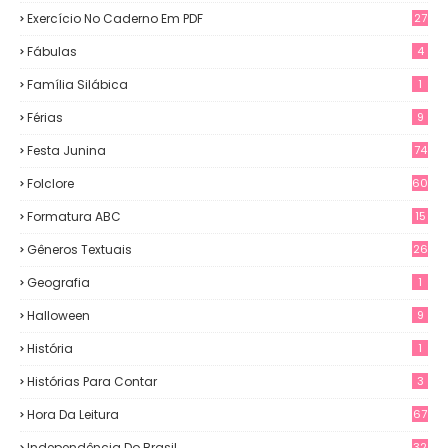
Exercício No Caderno Em PDF
27
Fábulas
4
Família Silábica
1
Férias
9
Festa Junina
74
Folclore
60
Formatura ABC
15
Gêneros Textuais
26
Geografia
1
Halloween
9
História
1
Histórias Para Contar
3
Hora Da Leitura
67
Independência Do Brasil
32