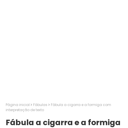
Página inicial
Fábulas
Fábula a cigarra e a formiga com
interpretação de texto
Fábula a cigarra e a formiga