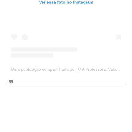
Ver essa foto no Instagram
Uma publicação compartilhada por 彡★Professora: Valéria·.¸¸.· (@ensinandocomcarinho)