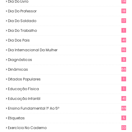
Dia Do Livro
14
Dia Do Professor
18
Dia Do Soldado
17
Dia Do Trabalho
1
Dia Dos Pais
41
Dia Internacional Da Mulher
16
Diagnósticos
9
Dinâmicas
66
Ditados Populares
1
Educação Física
1
Educação Infantil
41
Ensino Fundamental 1º Ao 5º
69
Etiquetas
5
Exercício No Caderno
33