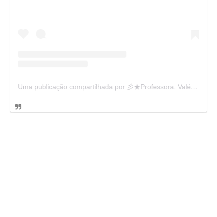
Uma publicação compartilhada por 彡★Professora: Valéria·.¸¸.· (@ensinandocomcarinho)