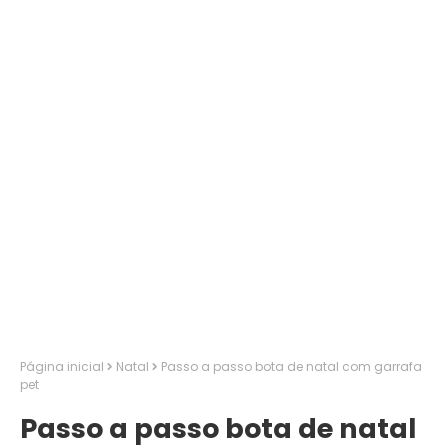
Página inicial
Natal
Passo a passo bota de natal com garrafa
pet
Passo a passo bota de natal