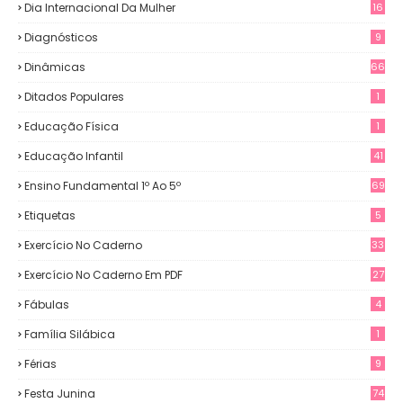
Dia Internacional Da Mulher
16
Diagnósticos
9
Dinâmicas
66
Ditados Populares
1
Educação Física
1
Educação Infantil
41
Ensino Fundamental 1º Ao 5º
69
Etiquetas
5
Exercício No Caderno
33
Exercício No Caderno Em PDF
27
Fábulas
4
Família Silábica
1
Férias
9
Festa Junina
74