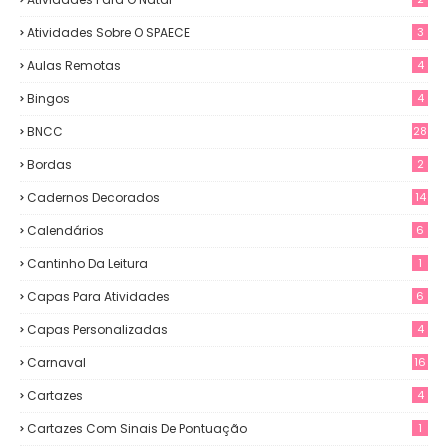
Atividades Sobre O SPAECE
3
Aulas Remotas
4
Bingos
4
BNCC
28
Bordas
2
Cadernos Decorados
14
Calendários
6
Cantinho Da Leitura
1
Capas Para Atividades
6
Capas Personalizadas
4
Carnaval
16
Cartazes
4
Cartazes Com Sinais De Pontuação
1