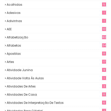
Acolhidas
5
Adesivos
1
Adivinhas
1
AEE
10
Alfabetização
80
Alfabetos
34
Apostilas
11
Artes
17
Atividade Junina
9
Atividade Volta Às Aulas
1
Atividades De Artes
2
Atividades De Casa
11
Atividades De Interpretação De Textos
6
Atividades Para O Natal
2