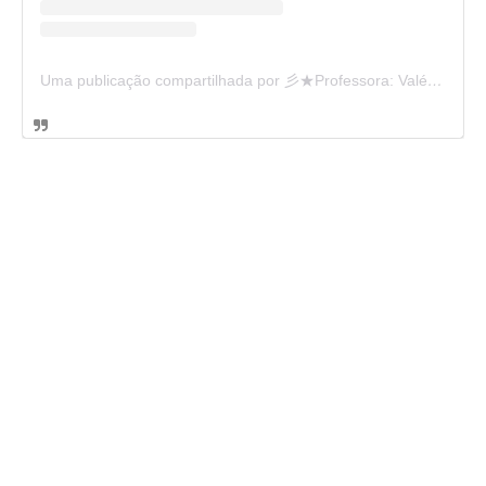
Uma publicação compartilhada por 彡★Professora: Valéria·.¸¸.· (@ensinandocomcarinho)