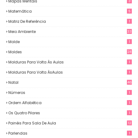
Mapas Mentais
3
Matemática
5
Matriz De Referência
1
Meio Ambiente
33
Molde
1
Moldes
28
Molduras Para Volta Às Aulas
1
Molduras Para Volta ÀsAulas
1
Natal
46
Números
1
Ordem Alfabética
1
Os Quatro Pilares
1
Painéis Para Sala De Aula
12
0
Parlendas
1