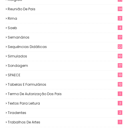
Reunião De Pais
14
Rima
2
Saeb
4
Semanários
17
Sequências Didáticas
22
Simulados
10
Sondagem
17
SPAECE
13
Tabelas E Formulários
12
Termo De Autorização Dos Pais
1
Textos Para Leitura
2
Tiradentes
2
Trabalhos De Artes
1