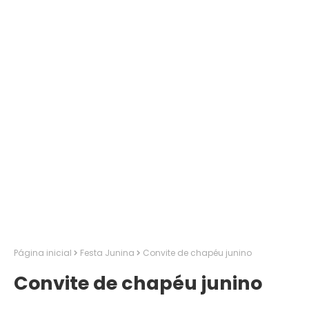
Página inicial
Festa Junina
Convite de chapéu junino
Convite de chapéu junino