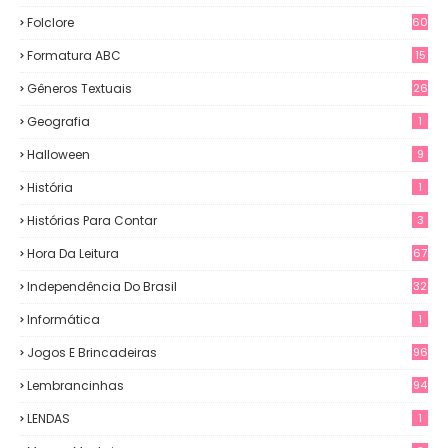
Folclore
60
Formatura ABC
15
Gêneros Textuais
26
Geografia
1
Halloween
9
História
1
Histórias Para Contar
3
Hora Da Leitura
67
Independência Do Brasil
32
Informática
1
Jogos E Brincadeiras
96
Lembrancinhas
94
LENDAS
1