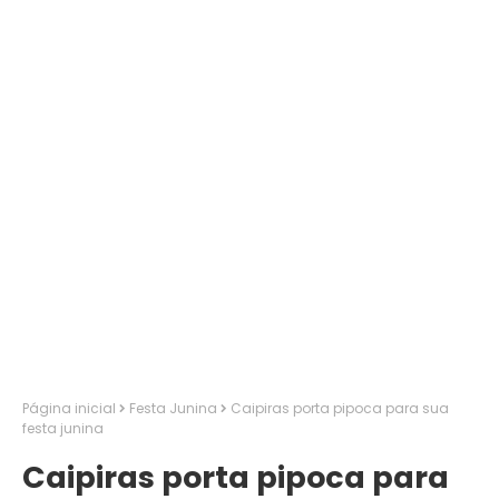
Página inicial
Festa Junina
Caipiras porta pipoca para sua
festa junina
Caipiras porta pipoca para