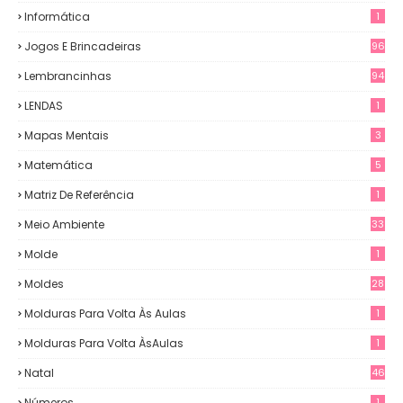
Informática
1
Jogos E Brincadeiras
96
Lembrancinhas
94
LENDAS
1
Mapas Mentais
3
Matemática
5
Matriz De Referência
1
Meio Ambiente
33
Molde
1
Moldes
28
Molduras Para Volta Às Aulas
1
Molduras Para Volta ÀsAulas
1
Natal
46
Números
1