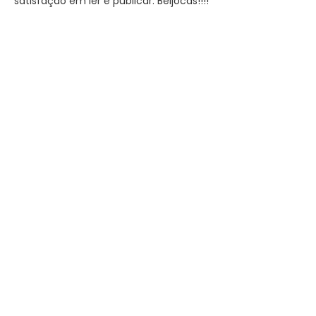
satisfação em ler e publicar. Beijocas!!!!