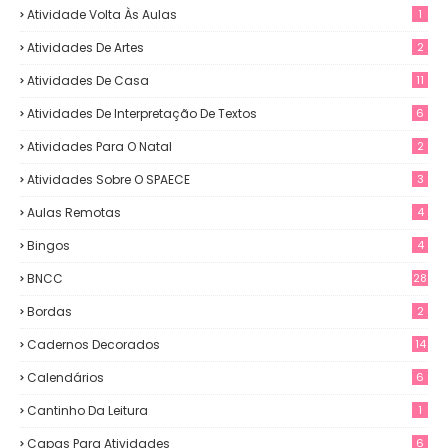
Atividade Volta Às Aulas
1
Atividades De Artes
2
Atividades De Casa
11
Atividades De Interpretação De Textos
6
Atividades Para O Natal
2
Atividades Sobre O SPAECE
3
Aulas Remotas
4
Bingos
4
BNCC
28
Bordas
2
Cadernos Decorados
14
Calendários
6
Cantinho Da Leitura
1
Capas Para Atividades
6