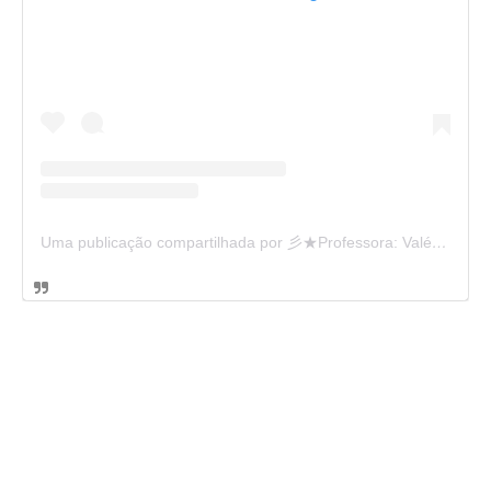
Uma publicação compartilhada por 彡★Professora: Valéria·.¸¸.· (@ensinandocomcarinho)