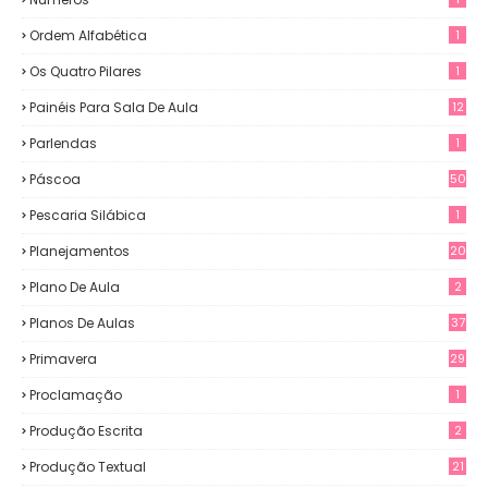
Ordem Alfabética
1
Os Quatro Pilares
1
Painéis Para Sala De Aula
12
0
Parlendas
1
Páscoa
50
Pescaria Silábica
1
Planejamentos
20
Plano De Aula
2
Planos De Aulas
37
Primavera
29
Proclamação
1
Produção Escrita
2
Produção Textual
21