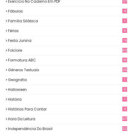
Exercício No Caderno Em PDF
27
Fábulas
4
Família Silábica
1
Férias
9
Festa Junina
74
Folclore
60
Formatura ABC
15
Gêneros Textuais
26
Geografia
1
Halloween
9
História
1
Histórias Para Contar
3
Hora Da Leitura
67
Independência Do Brasil
32