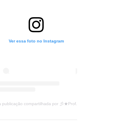
Ver essa foto no Instagram
Uma publicação compartilhada por 彡★Professora: Valéria·.¸¸.· (@ensinandocomcarinho)