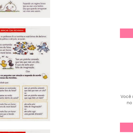
Você 
no 