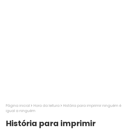
Página inicial
Hora da leitura
História para imprimir ninguém é
igual a ninguém
História para imprimir