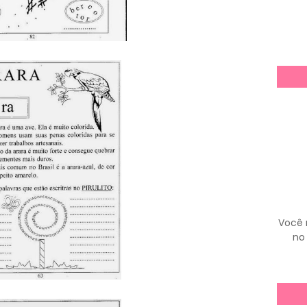
Você 
no 