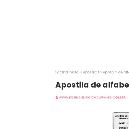
Página inicial
Apostilas
Apostila de al
Apostila de alfab
WWW.ENSINANDOCOMCARINHO.COM.BR