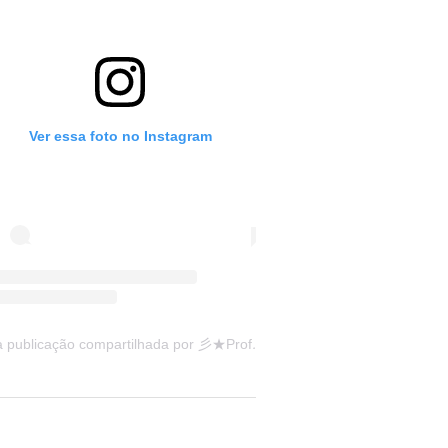
Ver essa foto no Instagram
Uma publicação compartilhada por 彡★Professora: Valéria·.¸¸.· (@ensinandocomcarinho)