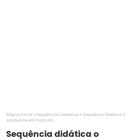
Página inicial
Sequências Didáticas
Sequência didática o
sanduíche da maricota
Sequência didática o