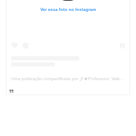
Ver essa foto no Instagram
Uma publicação compartilhada por 彡★Professora: Valéria·.¸¸.· (@ensinandocomcarinho)