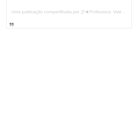
Uma publicação compartilhada por 彡★Professora: Valéria·.¸¸.· (@ensinandocomcarinho)