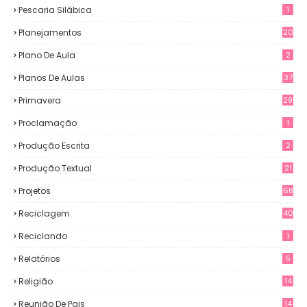
Pescaria Silábica
1
Planejamentos
20
Plano De Aula
2
Planos De Aulas
37
Primavera
29
Proclamação
1
Produção Escrita
2
Produção Textual
21
Projetos
68
Reciclagem
40
Reciclando
1
Relatórios
5
Religião
14
Reunião De Pais
14