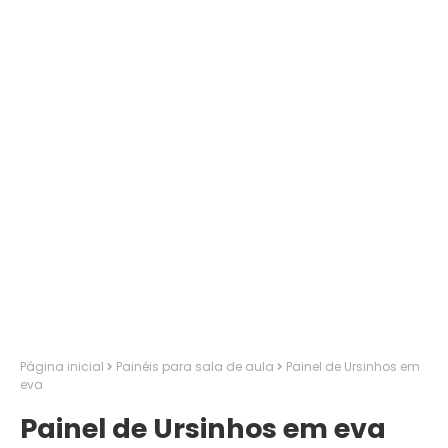
Página inicial
Painéis para sala de aula
Painel de Ursinhos em
eva
Painel de Ursinhos em eva