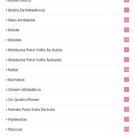
Matemática
Matriz De Referência
1
Meio Ambiente
33
Molde
1
Moldes
28
Molduras Para Volta Às Aulas
1
Molduras Para Volta ÀsAulas
1
Natal
46
Números
1
Ordem Alfabética
1
Os Quatro Pilares
1
Painéis Para Sala De Aula
12
0
Parlendas
1
Páscoa
50