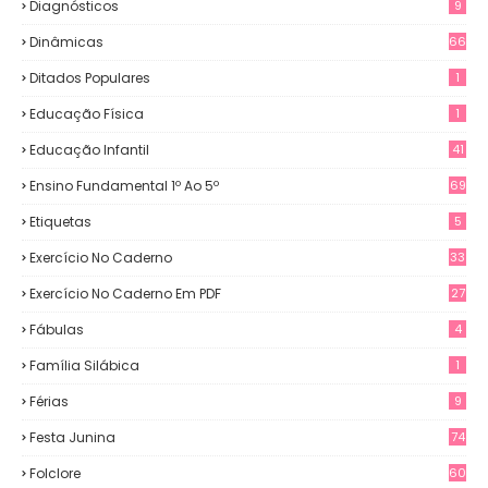
Diagnósticos
9
Dinâmicas
66
Ditados Populares
1
Educação Física
1
Educação Infantil
41
Ensino Fundamental 1º Ao 5º
69
Etiquetas
5
Exercício No Caderno
33
Exercício No Caderno Em PDF
27
Fábulas
4
Família Silábica
1
Férias
9
Festa Junina
74
Folclore
60