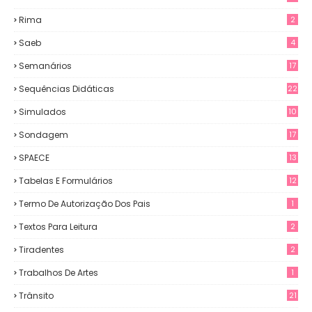
Rima
2
Saeb
4
Semanários
17
Sequências Didáticas
22
Simulados
10
Sondagem
17
SPAECE
13
Tabelas E Formulários
12
Termo De Autorização Dos Pais
1
Textos Para Leitura
2
Tiradentes
2
Trabalhos De Artes
1
Trânsito
21