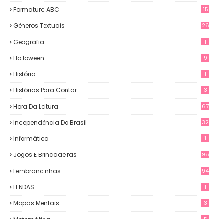
Formatura ABC
15
Gêneros Textuais
26
Geografia
1
Halloween
9
História
1
Histórias Para Contar
3
Hora Da Leitura
67
Independência Do Brasil
32
Informática
1
Jogos E Brincadeiras
96
Lembrancinhas
94
LENDAS
1
Mapas Mentais
3
5