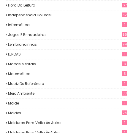
Hora Da Leitura
67
Independência Do Brasil
32
Informática
1
Jogos E Brincadeiras
96
Lembrancinhas
94
LENDAS
1
Mapas Mentais
3
Matemática
5
Matriz De Referência
1
Meio Ambiente
33
Molde
1
Moldes
28
Molduras Para Volta Às Aulas
1
Molduras Para Volta ÀsAulas
1