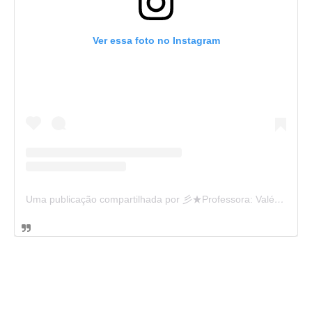
Ver essa foto no Instagram
Uma publicação compartilhada por 彡★Professora: Valéria·.¸¸.· (@ensinandocomcarinho)