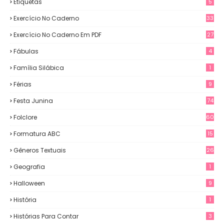
Etiquetas
5
Exercício No Caderno
33
Exercício No Caderno Em PDF
27
Fábulas
4
Família Silábica
1
Férias
9
Festa Junina
74
Folclore
60
Formatura ABC
15
Gêneros Textuais
26
Geografia
1
Halloween
9
História
1
Histórias Para Contar
3