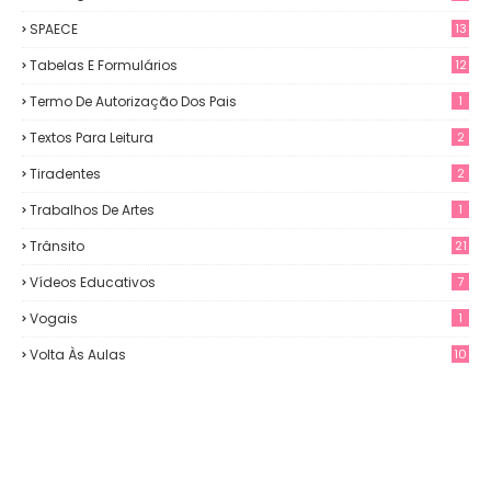
SPAECE
13
Tabelas E Formulários
12
Termo De Autorização Dos Pais
1
Textos Para Leitura
2
Tiradentes
2
Trabalhos De Artes
1
Trânsito
21
Vídeos Educativos
7
Vogais
1
Volta Às Aulas
10
3