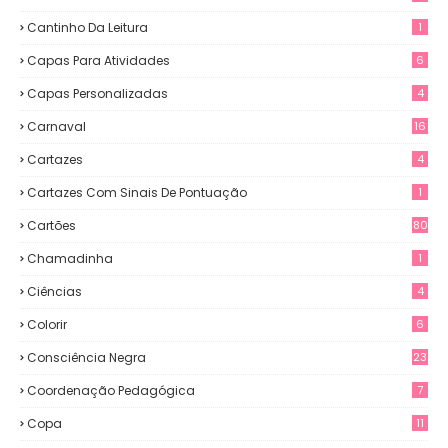
Cantinho Da Leitura
1
Capas Para Atividades
6
Capas Personalizadas
4
Carnaval
16
Cartazes
4
Cartazes Com Sinais De Pontuação
1
Cartões
80
Chamadinha
1
Ciências
4
Colorir
6
Consciência Negra
23
Coordenação Pedagógica
7
Copa
11