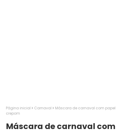
Página inicial
Carnaval
Máscara de carnaval com papel
crepom
Máscara de carnaval com