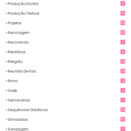
Produção Escrita
2
Produção Textual
21
Projetos
68
Reciclagem
40
Reciclando
1
Relatórios
5
Religião
14
Reunião De Pais
14
Rima
2
Saeb
4
Semanários
17
Sequências Didáticas
22
Simulados
10
Sondagem
17