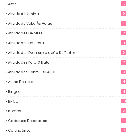
Artes
17
Atividade Junina
9
Atividade Volta Às Aulas
1
Atividades De Artes
2
Atividades De Casa
11
Atividades De Interpretação De Textos
6
Atividades Para O Natal
2
Atividades Sobre O SPAECE
3
Aulas Remotas
4
Bingos
4
BNCC
28
Bordas
2
Cadernos Decorados
14
Calendários
6