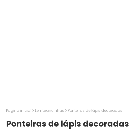
Página inicial
Lembrancinhas
Ponteiras de lápis decoradas
Ponteiras de lápis decoradas