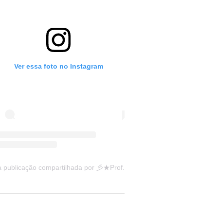
Ver essa foto no Instagram
Uma publicação compartilhada por 彡★Professora: Valéria·.¸¸.· (@ensinandocomcarinho)