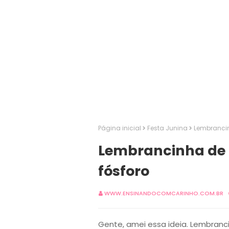
Página inicial
Festa Junina
Lembrancin
Lembrancinha de 
fósforo
WWW.ENSINANDOCOMCARINHO.COM.BR
Gente, amei essa ideia. Lembran