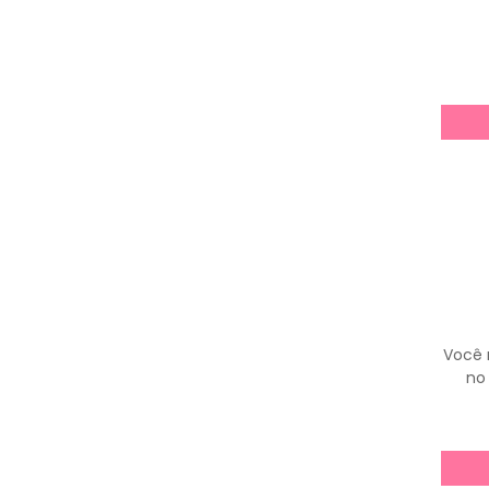
Você 
no 