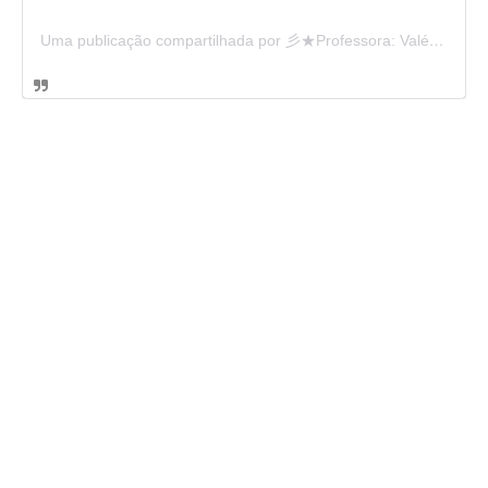
Uma publicação compartilhada por 彡★Professora: Valéria·.¸¸.· (@ensinandocomcarinho)