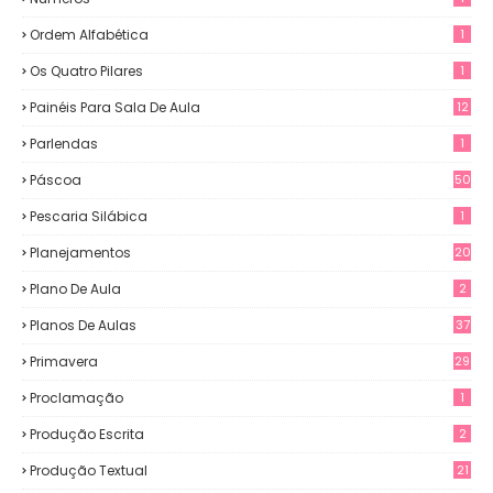
Ordem Alfabética
1
Os Quatro Pilares
1
Painéis Para Sala De Aula
12
0
Parlendas
1
Páscoa
50
Pescaria Silábica
1
Planejamentos
20
Plano De Aula
2
Planos De Aulas
37
Primavera
29
Proclamação
1
Produção Escrita
2
Produção Textual
21