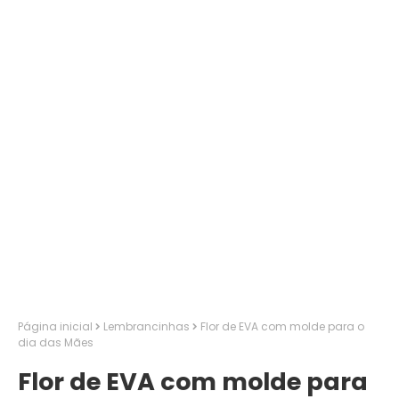
Página inicial
Lembrancinhas
Flor de EVA com molde para o
dia das Mães
Flor de EVA com molde para