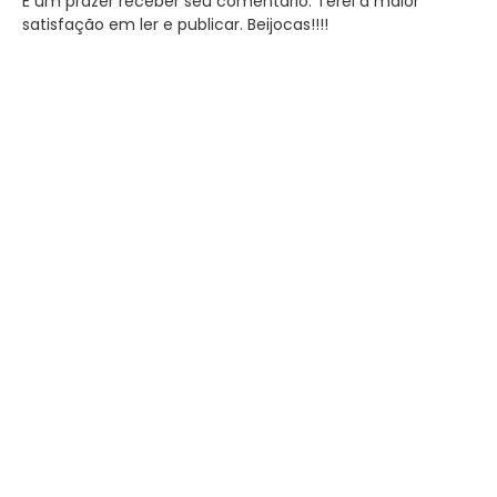
É um prazer receber seu comentário. Terei a maior
satisfação em ler e publicar. Beijocas!!!!