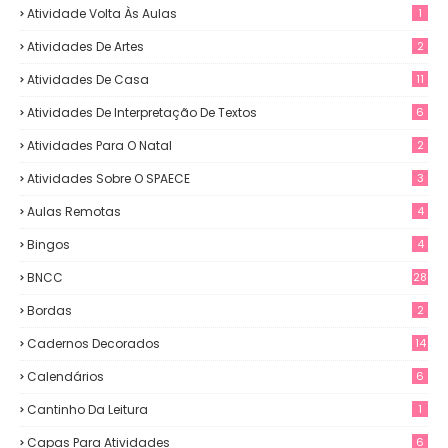
Atividade Volta Às Aulas
1
Atividades De Artes
2
Atividades De Casa
11
Atividades De Interpretação De Textos
6
Atividades Para O Natal
2
Atividades Sobre O SPAECE
3
Aulas Remotas
4
Bingos
4
BNCC
28
Bordas
2
Cadernos Decorados
14
Calendários
6
Cantinho Da Leitura
1
Capas Para Atividades
6