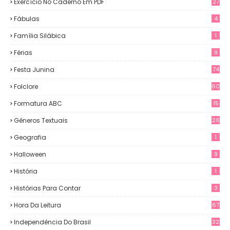
Exercício No Caderno Em PDF
27
Fábulas
4
Família Silábica
1
Férias
9
Festa Junina
74
Folclore
60
Formatura ABC
15
Gêneros Textuais
26
Geografia
1
Halloween
9
História
1
Histórias Para Contar
3
Hora Da Leitura
67
Independência Do Brasil
32