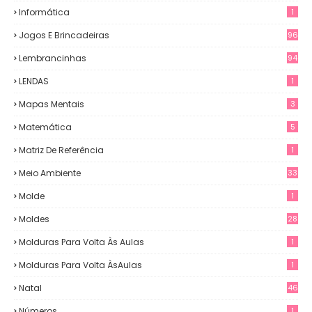
Informática
1
Jogos E Brincadeiras
96
Lembrancinhas
94
LENDAS
1
Mapas Mentais
3
Matemática
5
Matriz De Referência
1
Meio Ambiente
33
Molde
1
Moldes
28
Molduras Para Volta Às Aulas
1
Molduras Para Volta ÀsAulas
1
Natal
46
Números
1