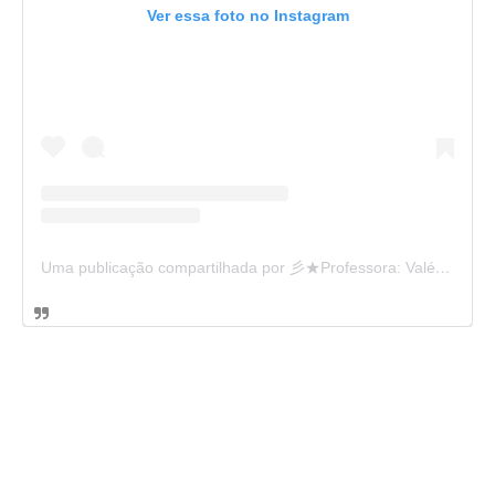
Ver essa foto no Instagram
Uma publicação compartilhada por 彡★Professora: Valéria·.¸¸.· (@ensinandocomcarinho)