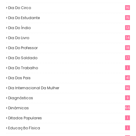
Dia Do Circo
16
Dia Do Estudante
15
Dia Do Índio
13
Dia Do Livro
14
Dia Do Professor
18
Dia Do Soldado
17
Dia Do Trabalho
1
Dia Dos Pais
41
Dia Internacional Da Mulher
16
Diagnósticos
9
Dinâmicas
66
Ditados Populares
1
Educação Física
1