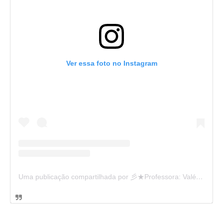
Ver essa foto no Instagram
Uma publicação compartilhada por 彡★Professora: Valéria·.¸¸.· (@ensinandocomcarinho)