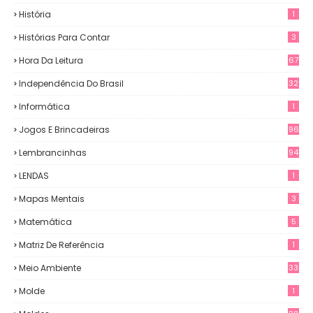
História
1
Histórias Para Contar
3
Hora Da Leitura
67
Independência Do Brasil
32
Informática
1
Jogos E Brincadeiras
96
Lembrancinhas
94
LENDAS
1
Mapas Mentais
3
Matemática
5
Matriz De Referência
1
Meio Ambiente
33
Molde
1