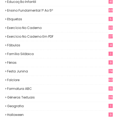
Educação Infantil
41
Ensino Fundamental 1º Ao 5º
69
Etiquetas
5
Exercício No Caderno
33
Exercício No Caderno Em PDF
27
Fábulas
4
Família Silábica
1
Férias
9
Festa Junina
74
Folclore
60
Formatura ABC
15
Gêneros Textuais
26
Geografia
1
Halloween
9