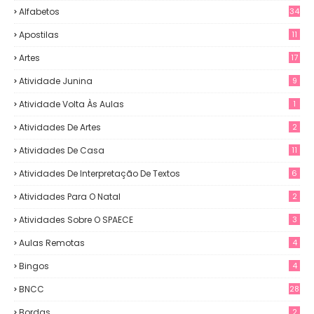
Alfabetos
34
Apostilas
11
Artes
17
Atividade Junina
9
Atividade Volta Às Aulas
1
Atividades De Artes
2
Atividades De Casa
11
Atividades De Interpretação De Textos
6
Atividades Para O Natal
2
Atividades Sobre O SPAECE
3
Aulas Remotas
4
Bingos
4
BNCC
28
Bordas
2