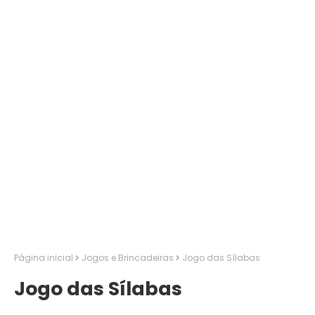
Página inicial
Jogos e Brincadeiras
Jogo das Sílabas
Jogo das Sílabas