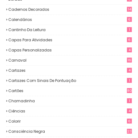
Cadernos Decorados
14
Calendários
6
Cantinho Da Leitura
1
Capas Para Atividades
6
Capas Personalizadas
4
Carnaval
16
Cartazes
4
Cartazes Com Sinais De Pontuação
1
Cartões
80
Chamadinha
1
Ciências
4
Colorir
6
Consciência Negra
23