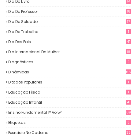
Dia Do Livro
14
Dia Do Professor
18
Dia Do Soldado
17
Dia Do Trabalho
1
Dia Dos Pais
41
Dia Internacional Da Mulher
16
Diagnósticos
9
Dinâmicas
66
Ditados Populares
1
Educação Física
1
Educação Infantil
41
Ensino Fundamental 1º Ao 5º
69
Etiquetas
5
Exercício No Caderno
33