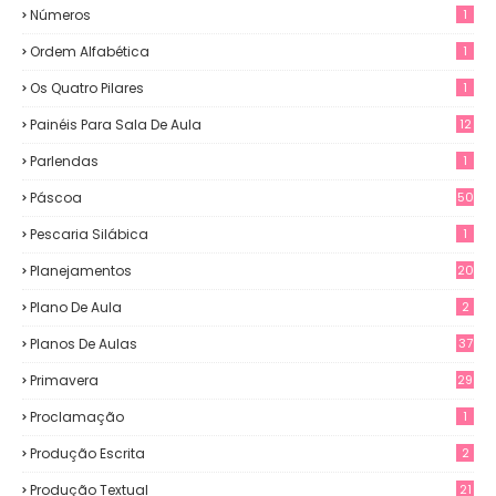
Números
1
Ordem Alfabética
1
Os Quatro Pilares
1
Painéis Para Sala De Aula
12
0
Parlendas
1
Páscoa
50
Pescaria Silábica
1
Planejamentos
20
Plano De Aula
2
Planos De Aulas
37
Primavera
29
Proclamação
1
Produção Escrita
2
Produção Textual
21