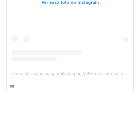
Ver essa foto no Instagram
Uma publicação compartilhada por 彡★Professora: Valéria·.¸¸.· (@ensinandocomcarinho)