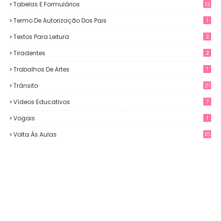
Tabelas E Formulários
12
Termo De Autorização Dos Pais
1
Textos Para Leitura
2
Tiradentes
2
Trabalhos De Artes
1
Trânsito
21
Vídeos Educativos
7
Vogais
1
Volta Às Aulas
10
3