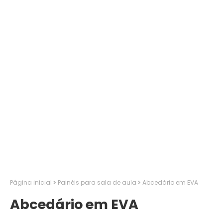
Página inicial
Painéis para sala de aula
Abcedário em EVA
Abcedário em EVA