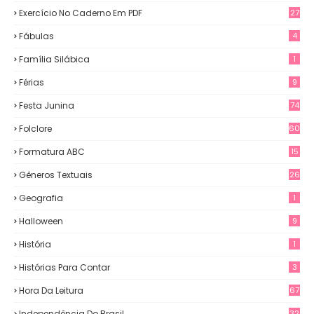
Exercício No Caderno Em PDF
27
Fábulas
4
Família Silábica
1
Férias
9
Festa Junina
74
Folclore
60
Formatura ABC
15
Gêneros Textuais
26
Geografia
1
Halloween
9
História
1
Histórias Para Contar
3
Hora Da Leitura
67
Independência Do Brasil
32