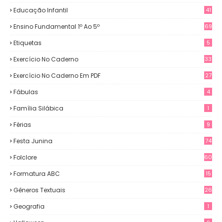
Educação Infantil
41
Ensino Fundamental 1º Ao 5º
69
Etiquetas
5
Exercício No Caderno
33
Exercício No Caderno Em PDF
27
Fábulas
4
Família Silábica
1
Férias
9
Festa Junina
74
Folclore
60
Formatura ABC
15
Gêneros Textuais
26
Geografia
1