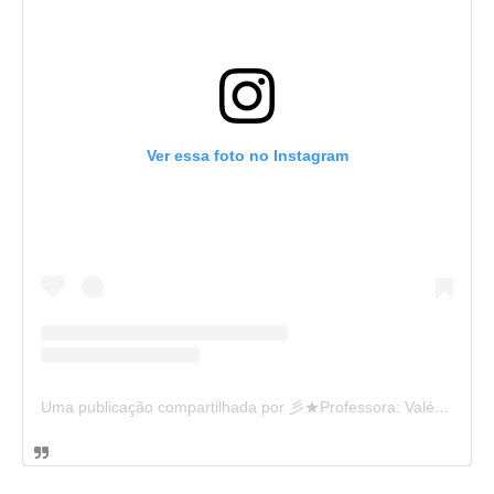
Ver essa foto no Instagram
Uma publicação compartilhada por 彡★Professora: Valéria·.¸¸.· (@ensinandocomcarinho)