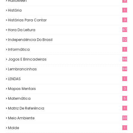
Halloween
9
História
1
Histórias Para Contar
3
Hora Da Leitura
67
Independência Do Brasil
32
Informática
1
Jogos E Brincadeiras
96
Lembrancinhas
94
LENDAS
1
Mapas Mentais
3
Matemática
5
Matriz De Referência
1
Meio Ambiente
33
Molde
1