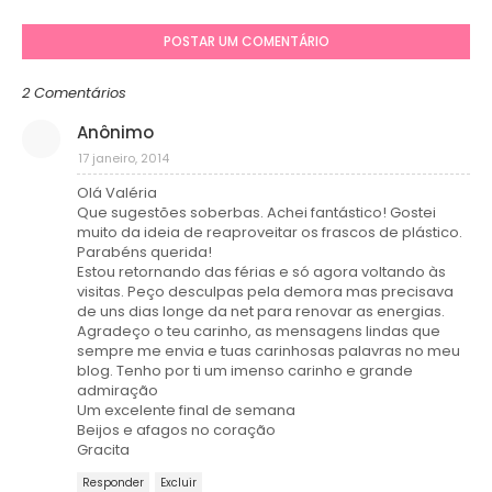
POSTAR UM COMENTÁRIO
2 Comentários
Anônimo
17 janeiro, 2014
Olá Valéria
Que sugestões soberbas. Achei fantástico! Gostei
muito da ideia de reaproveitar os frascos de plástico.
Parabéns querida!
Estou retornando das férias e só agora voltando às
visitas. Peço desculpas pela demora mas precisava
de uns dias longe da net para renovar as energias.
Agradeço o teu carinho, as mensagens lindas que
sempre me envia e tuas carinhosas palavras no meu
blog. Tenho por ti um imenso carinho e grande
admiração
Um excelente final de semana
Beijos e afagos no coração
Gracita
Responder
Excluir