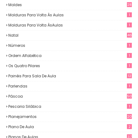
Moldes
28
Molduras Para Volta Às Aulas
1
Molduras Para Volta ÀsAulas
1
Natal
46
Números
1
Ordem Alfabética
1
Os Quatro Pilares
1
Painéis Para Sala De Aula
12
0
Parlendas
1
Páscoa
50
Pescaria Silábica
1
Planejamentos
20
Plano De Aula
2
Planos De Aulas
37