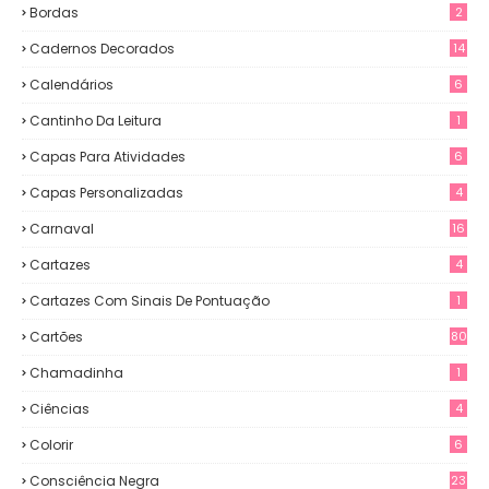
Bordas
2
Cadernos Decorados
14
Calendários
6
Cantinho Da Leitura
1
Capas Para Atividades
6
Capas Personalizadas
4
Carnaval
16
Cartazes
4
Cartazes Com Sinais De Pontuação
1
Cartões
80
Chamadinha
1
Ciências
4
Colorir
6
Consciência Negra
23