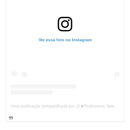
Ver essa foto no Instagram
Uma publicação compartilhada por 彡★Professora: Valéria·.¸¸.· (@ensinandocomcarinho)