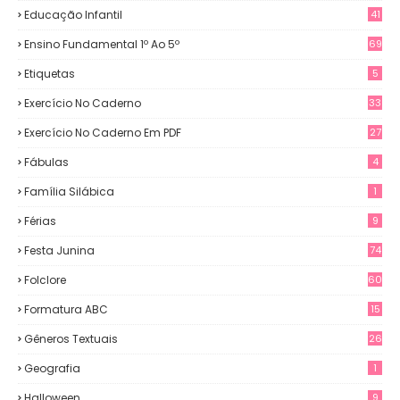
Educação Infantil
41
Ensino Fundamental 1º Ao 5º
69
Etiquetas
5
Exercício No Caderno
33
Exercício No Caderno Em PDF
27
Fábulas
4
Família Silábica
1
Férias
9
Festa Junina
74
Folclore
60
Formatura ABC
15
Gêneros Textuais
26
Geografia
1
Halloween
9