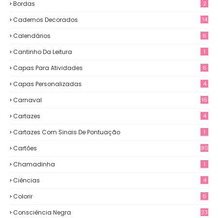
Bordas
2
Cadernos Decorados
14
Calendários
6
Cantinho Da Leitura
1
Capas Para Atividades
6
Capas Personalizadas
4
Carnaval
16
Cartazes
4
Cartazes Com Sinais De Pontuação
1
Cartões
80
Chamadinha
1
Ciências
4
Colorir
6
Consciência Negra
23