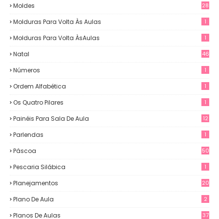
Moldes
28
Molduras Para Volta Às Aulas
1
Molduras Para Volta ÀsAulas
1
Natal
46
Números
1
Ordem Alfabética
1
Os Quatro Pilares
1
Painéis Para Sala De Aula
12
0
Parlendas
1
Páscoa
50
Pescaria Silábica
1
Planejamentos
20
Plano De Aula
2
Planos De Aulas
37