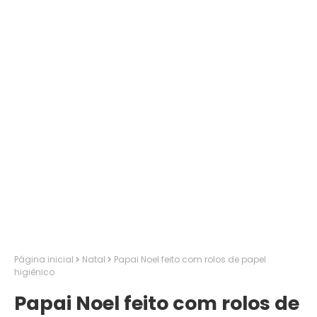
Página inicial
Natal
Papai Noel feito com rolos de papel
higiênico
Papai Noel feito com rolos de