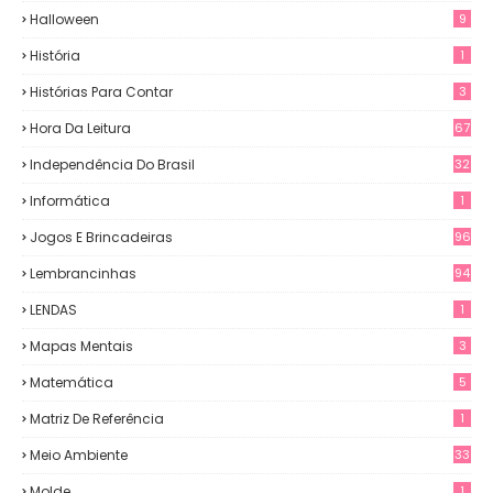
Halloween
9
História
1
Histórias Para Contar
3
Hora Da Leitura
67
Independência Do Brasil
32
Informática
1
Jogos E Brincadeiras
96
Lembrancinhas
94
LENDAS
1
Mapas Mentais
3
Matemática
5
Matriz De Referência
1
Meio Ambiente
33
Molde
1