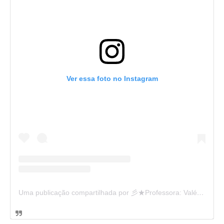
Ver essa foto no Instagram
Uma publicação compartilhada por 彡★Professora: Valéria·.¸¸.· (@ensinandocomcarinho)