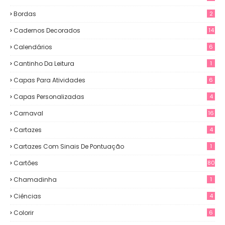
Bordas
2
Cadernos Decorados
14
Calendários
6
Cantinho Da Leitura
1
Capas Para Atividades
6
Capas Personalizadas
4
Carnaval
16
Cartazes
4
Cartazes Com Sinais De Pontuação
1
Cartões
80
Chamadinha
1
Ciências
4
Colorir
6