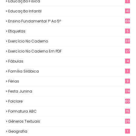
Educação Física
1
Educação Infantil
41
Ensino Fundamental 1º Ao 5º
69
Etiquetas
5
Exercício No Caderno
33
Exercício No Caderno Em PDF
27
Fábulas
4
Família Silábica
1
Férias
9
Festa Junina
74
Folclore
60
Formatura ABC
15
Gêneros Textuais
26
Geografia
1