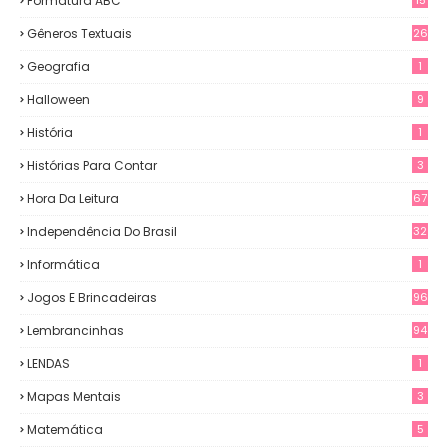
Formatura ABC
Gêneros Textuais
26
Geografia
1
Halloween
9
História
1
Histórias Para Contar
3
Hora Da Leitura
67
Independência Do Brasil
32
Informática
1
Jogos E Brincadeiras
96
Lembrancinhas
94
LENDAS
1
Mapas Mentais
3
Matemática
5