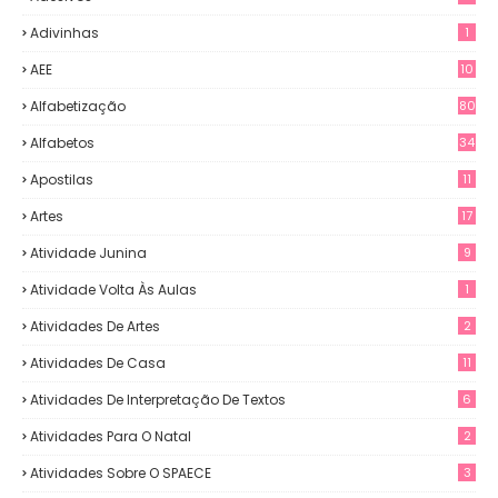
Adivinhas
1
AEE
10
Alfabetização
80
Alfabetos
34
Apostilas
11
Artes
17
Atividade Junina
9
Atividade Volta Às Aulas
1
Atividades De Artes
2
Atividades De Casa
11
Atividades De Interpretação De Textos
6
Atividades Para O Natal
2
Atividades Sobre O SPAECE
3