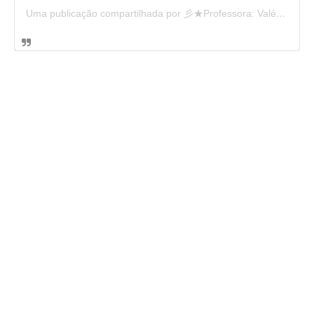
Uma publicação compartilhada por 彡★Professora: Valéria·.¸¸.· (@ensinandocomcarinho)