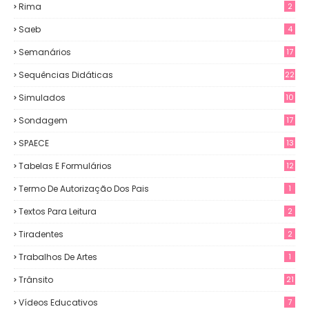
Rima
2
Saeb
4
Semanários
17
Sequências Didáticas
22
Simulados
10
Sondagem
17
SPAECE
13
Tabelas E Formulários
12
Termo De Autorização Dos Pais
1
Textos Para Leitura
2
Tiradentes
2
Trabalhos De Artes
1
Trânsito
21
Vídeos Educativos
7