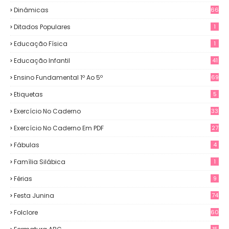
Dinâmicas
66
Ditados Populares
1
Educação Física
1
Educação Infantil
41
Ensino Fundamental 1º Ao 5º
69
Etiquetas
5
Exercício No Caderno
33
Exercício No Caderno Em PDF
27
Fábulas
4
Família Silábica
1
Férias
9
Festa Junina
74
Folclore
60
15