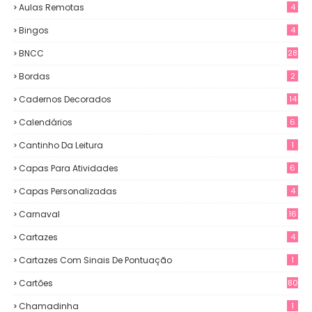
Aulas Remotas
4
Bingos
4
BNCC
28
Bordas
2
Cadernos Decorados
14
Calendários
6
Cantinho Da Leitura
1
Capas Para Atividades
6
Capas Personalizadas
4
Carnaval
16
Cartazes
4
Cartazes Com Sinais De Pontuação
1
Cartões
80
Chamadinha
1