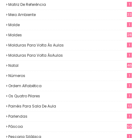
Matriz De Referência
1
Meio Ambiente
33
Molde
1
Moldes
28
Molduras Para Volta Às Aulas
1
Molduras Para Volta ÀsAulas
1
Natal
46
Números
1
Ordem Alfabética
1
Os Quatro Pilares
1
Painéis Para Sala De Aula
12
0
Parlendas
1
Páscoa
50
Pescaria Silábica
1