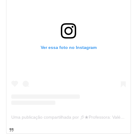
Ver essa foto no Instagram
Uma publicação compartilhada por 彡★Professora: Valéria·.¸¸.· (@ensinandocomcarinho)